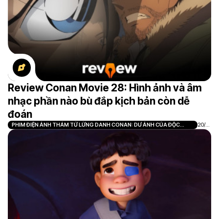
Review Conan Movie 28: Hình ảnh và âm
nhạc phần nào bù đắp kịch bản còn dễ
đoán
PHIM ĐIỆN ẢNH THÁM TỬ LỪNG DANH CONAN: DƯ ẢNH CỦA ĐỘC
20/0
NHÃN
7