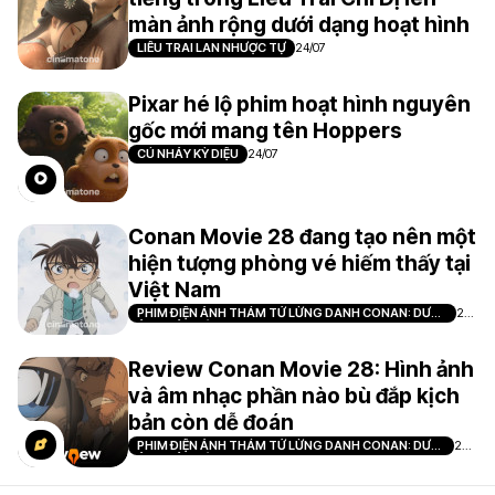
màn ảnh rộng dưới dạng hoạt hình
LIÊU TRAI LAN NHƯỢC TỰ
24/07
Pixar hé lộ phim hoạt hình nguyên
gốc mới mang tên Hoppers
CÚ NHẢY KỲ DIỆU
24/07
Conan Movie 28 đang tạo nên một
hiện tượng phòng vé hiếm thấy tại
Việt Nam
PHIM ĐIỆN ẢNH THÁM TỬ LỪNG DANH CONAN: DƯ
21/
ẢNH CỦA ĐỘC NHÃN
07
Review Conan Movie 28: Hình ảnh
và âm nhạc phần nào bù đắp kịch
bản còn dễ đoán
PHIM ĐIỆN ẢNH THÁM TỬ LỪNG DANH CONAN: DƯ
20/
ẢNH CỦA ĐỘC NHÃN
07