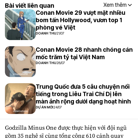
Bài viết liên quan
Xem thêm
Conan Movie 29 vượt mặt nhiều
bom tấn Hollywood, vươn top 1
phòng vé Việt
DOANH THU
21/07
Conan Movie 28 nhanh chóng cán
mốc trăm tỷ tại Việt Nam
DOANH THU
28/07
Trung Quốc đưa 5 câu chuyện nổi
tiếng trong Liêu Trai Chí Dị lên
màn ảnh rộng dưới dạng hoạt hình
DỰ ÁN MỚI
24/07
Godzilla Minus One được thực hiện với đội ngũ
gồm 35 nghệ sĩ cùng tổng cộng 610 cảnh quay