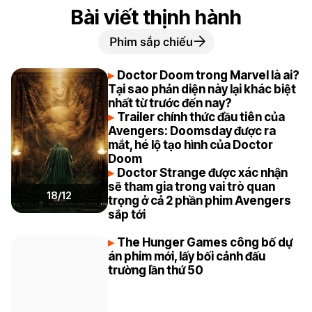
Bài viết thịnh hành
Phim sắp chiếu
Doctor Doom trong Marvel là ai?
Tại sao phản diện này lại khác biệt
nhất từ trước đến nay?
Trailer chính thức đầu tiên của
Avengers: Doomsday được ra
mắt, hé lộ tạo hình của Doctor
Doom
Doctor Strange được xác nhận
sẽ tham gia trong vai trò quan
18/12
trọng ở cả 2 phần phim Avengers
sắp tới
The Hunger Games công bố dự
án phim mới, lấy bối cảnh đấu
trường lần thứ 50