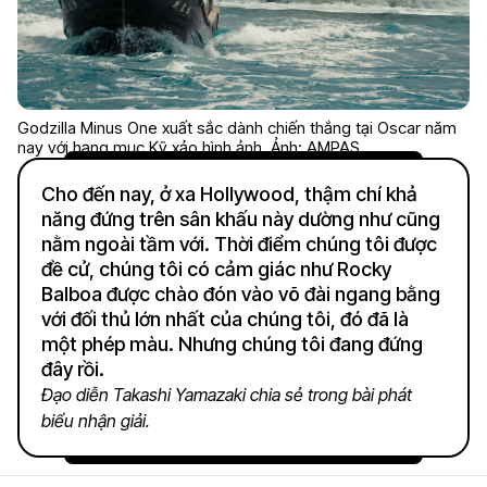
Godzilla Minus One xuất sắc dành chiến thắng tại Oscar năm
nay với hạng mục Kỹ xảo hình ảnh. Ảnh: AMPAS
Cho đến nay, ở xa Hollywood, thậm chí khả
năng đứng trên sân khấu này dường như cũng
nằm ngoài tầm với. Thời điểm chúng tôi được
đề cử, chúng tôi có cảm giác như Rocky
Balboa được chào đón vào võ đài ngang bằng
với đối thủ lớn nhất của chúng tôi, đó đã là
một phép màu. Nhưng chúng tôi đang đứng
đây rồi.
Đạo diễn Takashi Yamazaki chia sẻ trong bài phát
biểu nhận giải.