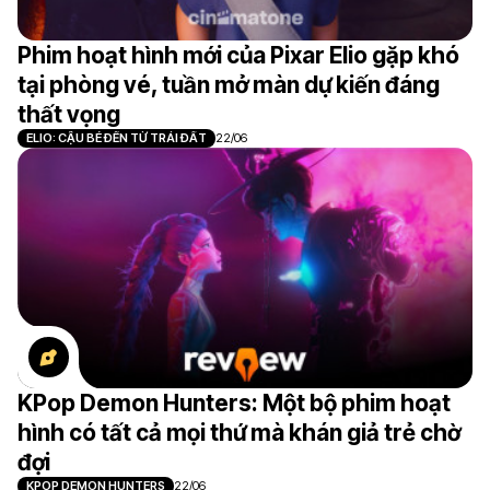
Phim hoạt hình mới của Pixar Elio gặp khó
tại phòng vé, tuần mở màn dự kiến đáng
thất vọng
ELIO: CẬU BÉ ĐẾN TỪ TRÁI ĐẤT
22/06
KPop Demon Hunters: Một bộ phim hoạt
hình có tất cả mọi thứ mà khán giả trẻ chờ
đợi
KPOP DEMON HUNTERS
22/06