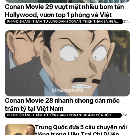
Conan Movie 29 vượt mặt nhiều bom tấn
Hollywood, vươn top 1 phòng vé Việt
PHIM ĐIỆN ẢNH THÁM TỬ LỪNG DANH CONAN: THIÊN THẦN SA NGÃ
21/0
TRÊN XA LỘ
7
Conan Movie 28 nhanh chóng cán mốc
trăm tỷ tại Việt Nam
PHIM ĐIỆN ẢNH THÁM TỬ LỪNG DANH CONAN: DƯ ẢNH CỦA ĐỘC
28/0
NHÃN
7
Trung Quốc đưa 5 câu chuyện nổi
tiếng trong Liêu Trai Chí Dị lên