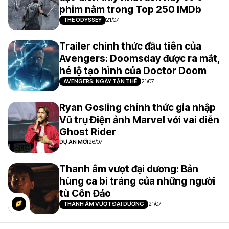
phim nằm trong Top 250 IMDb
THE ODYSSEY
21/07
Trailer chính thức đầu tiên của
Avengers: Doomsday được ra mắt,
hé lộ tạo hình của Doctor Doom
AVENGERS: NGÀY TẬN THẾ
21/07
Ryan Gosling chính thức gia nhập
Vũ trụ Điện ảnh Marvel với vai diễn
Ghost Rider
DỰ ÁN MỚI
26/07
Thanh âm vượt đại dương: Bản
hùng ca bi tráng của những người
tù Côn Đảo
THANH ÂM VƯỢT ĐẠI DƯƠNG
21/07