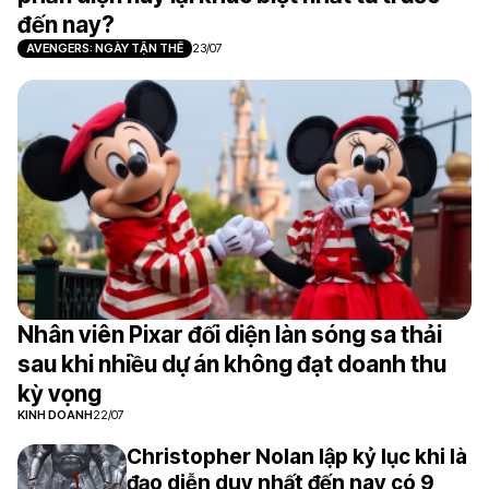
đến nay?
AVENGERS: NGÀY TẬN THẾ
23/07
Nhân viên Pixar đối diện làn sóng sa thải
sau khi nhiều dự án không đạt doanh thu
kỳ vọng
KINH DOANH
22/07
Christopher Nolan lập kỷ lục khi là
đạo diễn duy nhất đến nay có 9