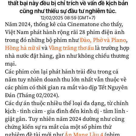
thất bại này đều bị chỉ trích về vấn đề kịch bản
cũng như thiếu sự đầu tư nghiêm túc.
12/02/2025 08:59 (GMT+7)
Năm 2024, thống kê của Cinematone cho thấy,
Việt Nam
phát hành rộng rãi 28 phim điện ảnh
trong đó những bộ phim như
Đào, Phở và Piano
,
Hồng hà nữ sĩ
và
Vầng trăng thơ ấu
là trường hợp
nhà nước đặt hàng, gần như không chiếu thương
mại.
Các phim còn lại phát hành trải đều trong cả
năm tuy nhiên doanh thu lớn nhất vẫn thuộc về
các phim có thời gian ra mắt vào dịp Tết Nguyên
Đán (Tháng 02/2024).
Các dự án thuộc nhiều thể loại đa dạng, từ chính
kịch - tình cảm - gia đình đến kinh dị - tâm linh -
giật gân. Tuy nhiên năm 2024 dường như cũng
chứng kiến sự ra mắt của một số phim thử
nghiệm đề tài mới như
Án Mạng Lầu 4
(phim