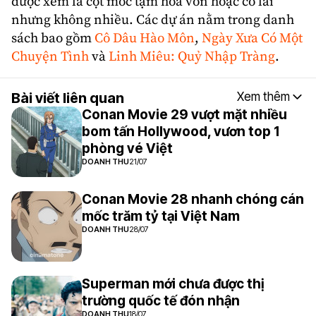
được xem là cột mốc tạm hoà vốn hoặc có lãi
nhưng không nhiều. Các dự án nằm trong danh
sách bao gồm
Cô Dâu Hào Môn
,
Ngày Xưa Có Một
Chuyện Tình
và
Linh Miêu: Quỷ Nhập Tràng
.
Bài viết liên quan
Xem thêm
Conan Movie 29 vượt mặt nhiều
bom tấn Hollywood, vươn top 1
phòng vé Việt
DOANH THU
21/07
Conan Movie 28 nhanh chóng cán
mốc trăm tỷ tại Việt Nam
DOANH THU
28/07
Superman mới chưa được thị
trường quốc tế đón nhận
DOANH THU
18/07