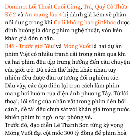
Domino: Lối Thoát Cuối Cùng
,
Trà
,
Quý Cô Thừa
Kế 2
và
Án mạng lầu 4
bị đánh giá kém về phần
nội dung trong khi
Cu li không bao giờ khóc
được
định hướng là dòng phim nghệ thuật, vốn kén
khán giả đón nhận.
B4S - Trước giờ 'Yêu'
và
Móng Vuốt
là hai dự án
phim Việt có nhiều tranh cãi trong năm qua khi
cả hai phim đều tập trung hướng đến câu chuyện
của giới trẻ. Dù cách thể hiện khác nhau tuy
nhiên đều được đầu tư tương đối nghiêm túc.
Dẫu vậy, các đạo diễn lại trọn cách làm phim
mang hơi hướm của điện ảnh phương Tây. Từ lời
thoại, lối sống của nhân vật trong phim đến bối
cảnh, đề tài đều chưa sát với khán giả trong nước
khiến phim bị ngó lơ tại phòng vé.
Trước đó, đạo diễn Lê Thanh Sơn từng kỳ vọng
Móng Vuốt đạt cột mốc 300 tỷ đồng để phim hoà