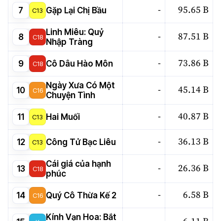
-
95.65 B
7
Gặp Lại Chị Bầu
C13
Linh Miêu: Quỷ
-
87.51 B
8
C18
Nhập Tràng
-
73.86 B
9
Cô Dâu Hào Môn
C18
Ngày Xưa Có Một
-
45.14 B
10
C16
Chuyện Tình
-
40.87 B
11
Hai Muối
C13
-
36.13 B
12
Công Tử Bạc Liêu
C13
Cái giá của hạnh
-
26.36 B
13
C18
phúc
-
6.58 B
14
Quý Cô Thừa Kế 2
C16
Kính Vạn Hoa: Bắt