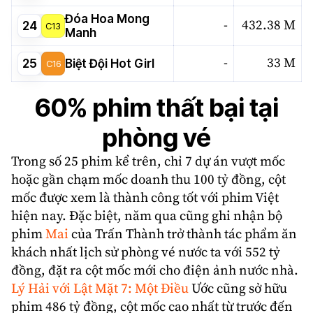
Đóa Hoa Mong
-
432.38 M
24
C13
Manh
-
33 M
25
Biệt Đội Hot Girl
C16
60% phim thất bại tại
phòng vé
Trong số 25 phim kể trên, chỉ 7 dự án vượt mốc
hoặc gần chạm mốc
doanh thu
100 tỷ đồng, cột
mốc được xem là thành công tốt với phim Việt
hiện nay. Đặc biệt, năm qua cũng ghi nhận bộ
phim
Mai
của Trấn Thành trở thành tác phẩm ăn
khách nhất lịch sử phòng vé nước ta với 552 tỷ
đồng, đặt ra cột mốc mới cho điện ảnh nước nhà.
Lý Hải với Lật Mặt 7: Một Điều
Ước cũng sở hữu
phim 486 tỷ đồng, cột mốc cao nhất từ trước đến