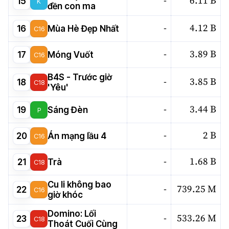
-
6.11 B
15
K
đền con ma
-
4.12 B
16
Mùa Hè Đẹp Nhất
C16
-
3.89 B
17
Móng Vuốt
C16
B4S - Trước giờ
-
3.85 B
18
C18
'Yêu'
-
3.44 B
19
Sáng Đèn
P
-
2 B
20
Án mạng lầu 4
C16
-
1.68 B
21
Trà
C18
Cu li không bao
-
739.25 M
22
C16
giờ khóc
Domino: Lối
-
533.26 M
23
C18
Thoát Cuối Cùng