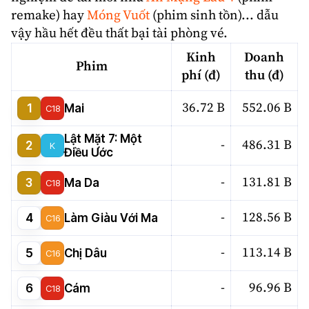
remake) hay
Móng Vuốt
(phim sinh tồn)... dẫu
vậy hầu hết đều thất bại tài phòng vé.
Kinh
Doanh
Phim
phí (đ)
thu (đ)
36.72 B
552.06 B
1
Mai
C18
Lật Mặt 7: Một
-
486.31 B
2
K
Điều Ước
-
131.81 B
3
Ma Da
C18
-
128.56 B
4
Làm Giàu Với Ma
C16
-
113.14 B
5
Chị Dâu
C16
-
96.96 B
6
Cám
C18