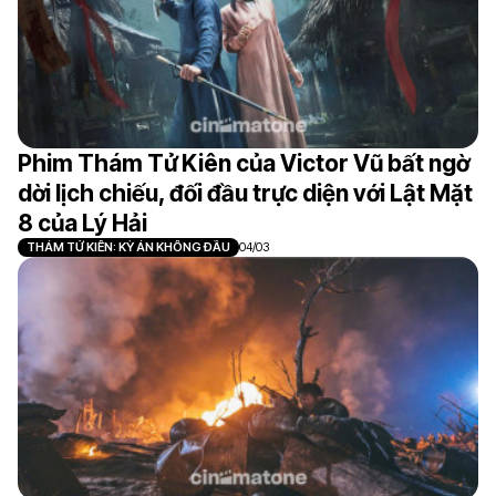
Phim Thám Tử Kiên của Victor Vũ bất ngờ
dời lịch chiếu, đối đầu trực diện với Lật Mặt
8 của Lý Hải
THÁM TỬ KIÊN: KỲ ÁN KHÔNG ĐẦU
04/03