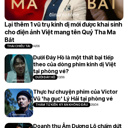
Lại thêm 1 vũ trụ kinh dị mới được khai sinh
cho điện ảnh Việt mang tên Quỷ Tha Ma
Bắt
THAI CHIÊU TÀI
14/06
Dưới Đáy Hồ là một thất bại tiếp
theo của dòng phim kinh dị Việt
tại phòng vé?
DƯỚI ĐÁY HỒ
13/06
Thực hư chuyện phim của Victor
Vũ 'hạ gục' Lý Hải tại phòng vé
THÁM TỬ KIÊN: KỲ ÁN KHÔNG ĐẦU
28/04
Doanh thu Âm Dương Lộ chấm dứt