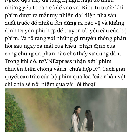
Người đẹp này đã từng bị nghi ngại do thiếu
những yếu tố cần có để vào vai Kiều từ trước khi
phim được ra mắt tuy nhiên đại diện nhà sản
xuất trước đó nhiều lần đứng ra bảo vệ và khẳng
định Duyên phù hợp để truyền tải yêu cầu của bộ
phim. Và rõ ràng với những gì truyền thông phản
hồi sau ngày ra mắt của Kiều, nhận định của
công chúng đã phần nào cho thấy sự đúng đắn.
Trong khi đó, tờ VNExpress
nhận xét
"phim
chuyển biến chóng vánh, chưa hợp lý". Cách giải
quyết cao trào của bộ phim qua loa "các nhân vật
chỉ chia sẻ nỗi niềm qua vài lời thoại"