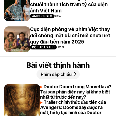
chuỗi thành tích trăm tỷ của điện
ảnh Việt Nam
ÂM DƯƠNG LỘ
01/04
Cục diện phòng vé phim Việt thay
đổi chóng mặt dù chỉ mới chưa hết
quý đầu tiên năm 2025
BỘ TỨ BÁO THỦ
08/03
Bài viết thịnh hành
Phim sắp chiếu
Doctor Doom trong Marvel là ai?
Tại sao phản diện này lại khác biệt
nhất từ trước đến nay?
Trailer chính thức đầu tiên của
Avengers: Doomsday được ra
mắt, hé lộ tạo hình của Doctor