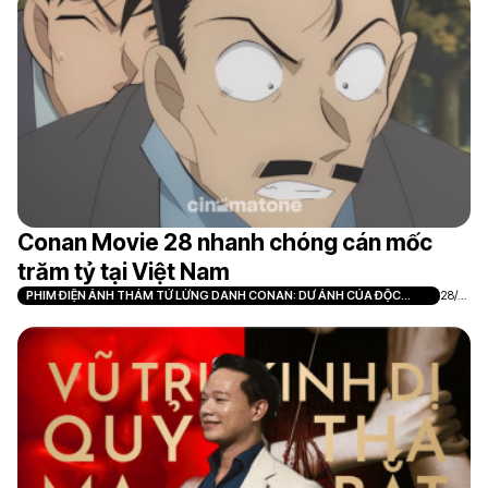
Conan Movie 28 nhanh chóng cán mốc
trăm tỷ tại Việt Nam
PHIM ĐIỆN ẢNH THÁM TỬ LỪNG DANH CONAN: DƯ ẢNH CỦA ĐỘC
28/0
NHÃN
7