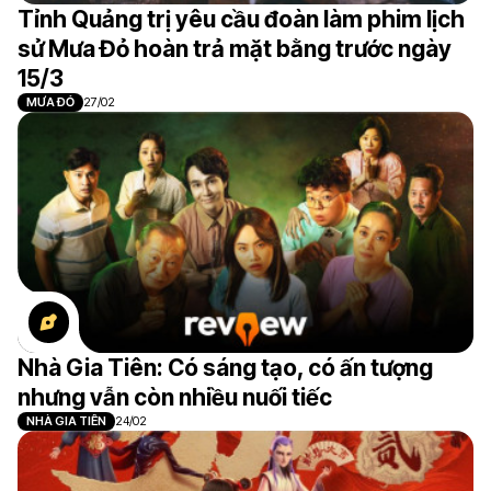
Tỉnh Quảng trị yêu cầu đoàn làm phim lịch
sử Mưa Đỏ hoàn trả mặt bằng trước ngày
15/3
MƯA ĐỎ
27/02
Nhà Gia Tiên: Có sáng tạo, có ấn tượng
nhưng vẫn còn nhiều nuối tiếc
NHÀ GIA TIÊN
24/02