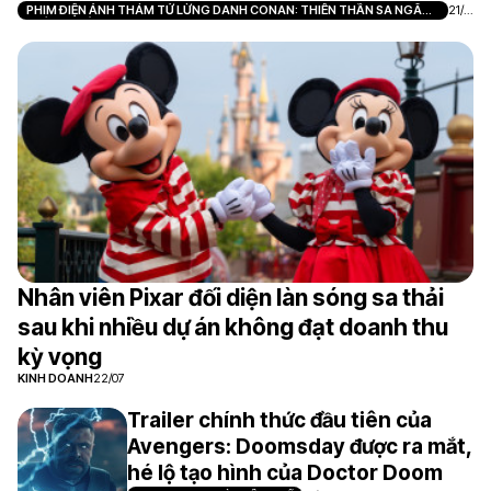
PHIM ĐIỆN ẢNH THÁM TỬ LỪNG DANH CONAN: THIÊN THẦN SA NGÃ
21/0
TRÊN XA LỘ
7
Nhân viên Pixar đối diện làn sóng sa thải
sau khi nhiều dự án không đạt doanh thu
kỳ vọng
KINH DOANH
22/07
Trailer chính thức đầu tiên của
Avengers: Doomsday được ra mắt,
hé lộ tạo hình của Doctor Doom