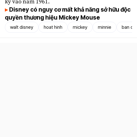
ký vào năm 1961.
Disney có nguy cơ mất khả năng sở hữu độc
quyền thương hiệu Mickey Mouse
walt disney
hoat hinh
mickey
minnie
ban qu