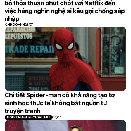
bỏ thỏa thuận phút chót với Netflix đến
việc hàng nghìn nghệ sĩ kêu gọi chống sáp
nhập
KINH DOANH
28/07
Chi tiết Spider-man có khả năng tạo tơ
sinh học thực tế không bắt nguồn từ
truyện tranh
NGƯỜI NHỆN: KHỞI ĐẦU MỚI
23/07