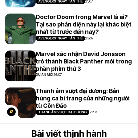
AVENGERS: NGÀY TẬN THẾ
21/07
Doctor Doom trong Marvel là ai?
Tại sao phản diện này lại khác biệt
nhất từ trước đến nay?
AVENGERS: NGÀY TẬN THẾ
23/07
Marvel xác nhận David Jonsson
trở thành Black Panther mới trong
phần phim thứ 3
DỰ ÁN MỚI
26/07
Thanh âm vượt đại dương: Bản
hùng ca bi tráng của những người
tù Côn Đảo
THANH ÂM VƯỢT ĐẠI DƯƠNG
21/07
Bài viết thịnh hành