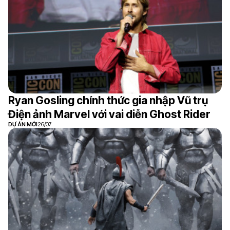
Ryan Gosling chính thức gia nhập Vũ trụ
Điện ảnh Marvel với vai diễn Ghost Rider
DỰ ÁN MỚI
26/07