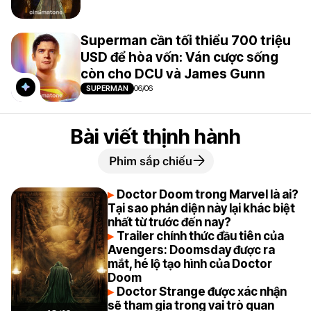
Superman cần tối thiểu 700 triệu
USD để hòa vốn: Ván cược sống
còn cho DCU và James Gunn
SUPERMAN
06/06
Bài viết thịnh hành
Phim sắp chiếu
Doctor Doom trong Marvel là ai?
Tại sao phản diện này lại khác biệt
nhất từ trước đến nay?
Trailer chính thức đầu tiên của
Avengers: Doomsday được ra
mắt, hé lộ tạo hình của Doctor
Doom
Doctor Strange được xác nhận
sẽ tham gia trong vai trò quan