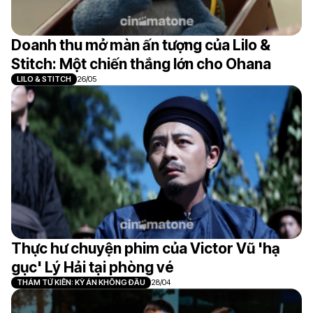
Doanh thu mở màn ấn tượng của Lilo &
Stitch: Một chiến thắng lớn cho Ohana
LILO & STITCH
26/05
Thực hư chuyện phim của Victor Vũ 'hạ
gục' Lý Hải tại phòng vé
THÁM TỬ KIÊN: KỲ ÁN KHÔNG ĐẦU
28/04