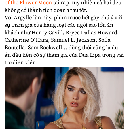
of the Flower Moon
tại rạp, tuy nhiên cả hai đều
không có thành tích doanh thu tốt.
Với Argylle lần này, phim trước hết gây chú ý với
sự tham gia của hàng loạt các ngôi sao lớn ăn
khách như
Henry Cavill
,
Bryce Dallas Howard
,
Catherine O' Hara
,
Samuel L. Jackson
,
Sofia
Boutella
,
Sam Rockwell
... đồng thời cũng là dự
án đầu tiên có sự tham gia của
Dua Lipa
trong vai
trò diễn viên.