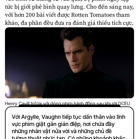
tức bị giới phê bình quay lưng. Cho đến sáng nay,
với hơn 200 bài viết được Rotten Tomatoes tham
khảo, đa phần đều đưa ra đánh giá thiếu tích cực.
Henry Cavill trở lại với dòng phim hành động sau khi rời DCEU
Với Argylle, Vaughn tiếp tục dấn thân vào lĩnh
vực phim giật gân gián điệp, nơi chứa đầy
những nhân vật nửa vời và những chủ đề
tường thuật phức tạp. Có những khoảnh khắc