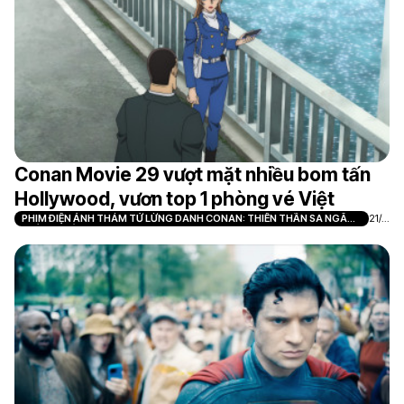
Conan Movie 29 vượt mặt nhiều bom tấn
Hollywood, vươn top 1 phòng vé Việt
PHIM ĐIỆN ẢNH THÁM TỬ LỪNG DANH CONAN: THIÊN THẦN SA NGÃ
21/0
TRÊN XA LỘ
7