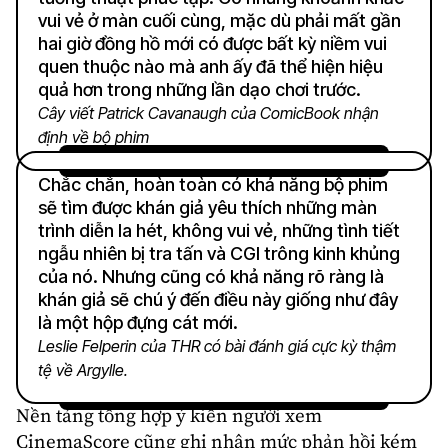
vui vẻ ở màn cuối cùng, mặc dù phải mất gần
hai giờ đồng hồ mới có được bất kỳ niềm vui
quen thuộc nào mà anh ấy đã thể hiện hiệu
quả hơn trong những lần dạo chơi trước.
Cây viết Patrick Cavanaugh của ComicBook nhận
định về bộ phim
Chắc chắn, hoàn toàn có khả năng bộ phim
sẽ tìm được khán giả yêu thích những màn
trình diễn la hét, không vui vẻ, những tình tiết
ngẫu nhiên bị tra tấn và CGI trông kinh khủng
của nó. Nhưng cũng có khả năng rõ ràng là
khán giả sẽ chú ý đến điều này giống như đây
là một hộp đựng cát mới.
Leslie Felperin của THR có bài đánh giá cực kỳ thậm
tệ về Argylle.
Nền tảng tổng hợp ý kiến người xem
CinemaScore cũng ghi nhận mức phản hồi kém