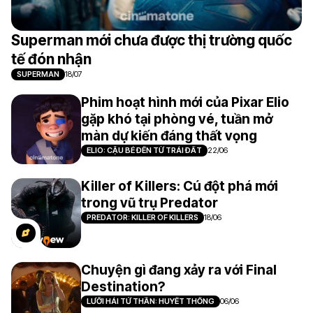
Superman mới chưa được thị trường quốc
tế đón nhận
SUPERMAN
18/07
Phim hoạt hình mới của Pixar Elio
gặp khó tại phòng vé, tuần mở
màn dự kiến đáng thất vọng
ELIO: CẬU BÉ ĐẾN TỪ TRÁI ĐẤT
22/06
Killer of Killers: Cú đột phá mới
trong vũ trụ Predator
PREDATOR: KILLER OF KILLERS
18/06
Chuyện gì đang xảy ra với Final
Destination?
LƯỠI HÁI TỬ THẦN: HUYẾT THỐNG
06/06