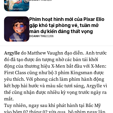
Phim hoạt hình mới của Pixar Elio
gặp khó tại phòng vé, tuần mở
màn dự kiến đáng thất vọng
DOANH THU
22/06
Argylle
do
Matthew Vaughn
đạo diễn. Anh trước
đó đã tạo được ấn tượng nhờ các bản tái khởi
động của thương hiệu X-Men bắt đầu với X-Men:
First Class cũng như bộ 3 phim Kingsman được
yêu thích. Với phong cách làm phim hành động
kết hợp hài hước và màu sắc tươi sáng, Argylle vì
thế cũng nhận được nhiều kỳ vọng trước ngày ra
mắt.
Tuy nhiên, ngay sau khi phát hành tại Bắc Mỹ
vào hôm 02 tháng 02 vừa qua, bộ phim ngay lập