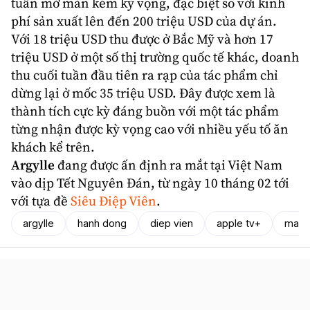
tuần mở màn kém kỳ vọng, đặc biệt so với kinh
phí sản xuất lên đến 200 triệu USD của dự án.
Với 18 triệu USD thu được ở Bắc Mỹ và hơn 17
triệu USD ở một số thị trường quốc tế khác,
doanh
thu
cuối tuần đầu tiên ra rạp của tác phẩm chỉ
dừng lại ở mốc 35 triệu USD. Đây được xem là
thành tích cực kỳ đáng buồn với một tác phẩm
từng nhận được kỳ vọng cao với nhiều yếu tố ăn
khách kể trên.
Argylle
đang được ấn định ra mắt tại Việt Nam
vào dịp Tết Nguyên Đán, từ ngày 10 tháng 02 tới
với tựa đề
Siêu Điệp Viên
.
argylle
hanh dong
diep vien
apple tv+
marv 