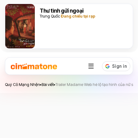
Thư tình gửi ngoại
Trung Quốc
Đang chiếu tại rạp
Quý Cô Mạng Nhện
Quý Cô Mạng Nhện
Bài viết
Trailer Madame Web hé lộ tạo hình của nữ siê
▸
▸