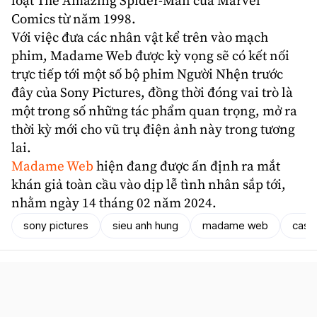
loạt The Amazing
Spider-Man
của Marvel
Comics từ năm 1998.
Với việc đưa các nhân vật kể trên vào mạch
phim, Madame Web được kỳ vọng sẽ có kết nối
trực tiếp tới một số bộ phim Người Nhện trước
đây của Sony Pictures, đồng thời đóng vai trò là
một trong số những tác phẩm quan trọng, mở ra
thời kỳ mới cho vũ trụ điện ảnh này trong tương
lai.
Madame Web
hiện đang được ấn định ra mắt
khán giả toàn cầu vào dịp lễ tình nhân sắp tới,
nhằm ngày 14 tháng 02 năm 2024.
sony pictures
sieu anh hung
madame web
cass