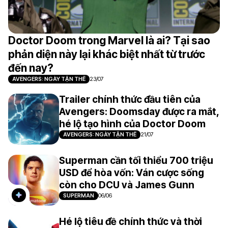
Doctor Doom trong Marvel là ai? Tại sao
phản diện này lại khác biệt nhất từ trước
đến nay?
AVENGERS: NGÀY TẬN THẾ
23/07
Trailer chính thức đầu tiên của
Avengers: Doomsday được ra mắt,
hé lộ tạo hình của Doctor Doom
AVENGERS: NGÀY TẬN THẾ
21/07
Superman cần tối thiểu 700 triệu
USD để hòa vốn: Ván cược sống
còn cho DCU và James Gunn
SUPERMAN
06/06
Hé lộ tiêu đề chính thức và thời