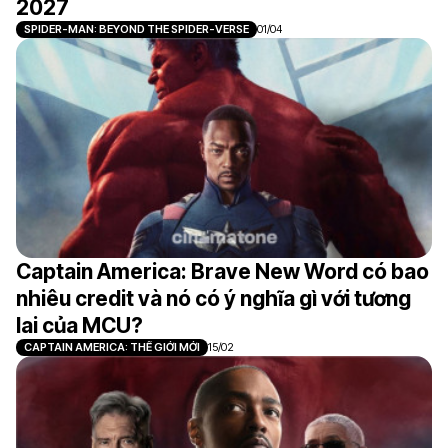
2027
SPIDER-MAN: BEYOND THE SPIDER-VERSE
01/04
Captain America: Brave New Word có bao
nhiêu credit và nó có ý nghĩa gì với tương
lai của MCU?
CAPTAIN AMERICA: THẾ GIỚI MỚI
15/02