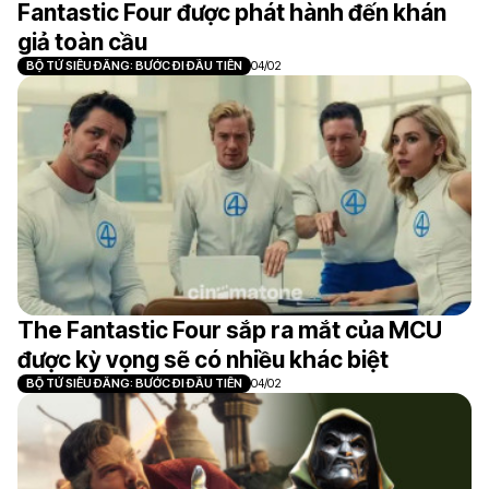
Fantastic Four được phát hành đến khán
giả toàn cầu
BỘ TỨ SIÊU ĐẲNG: BƯỚC ĐI ĐẦU TIÊN
04/02
The Fantastic Four sắp ra mắt của MCU
được kỳ vọng sẽ có nhiều khác biệt
BỘ TỨ SIÊU ĐẲNG: BƯỚC ĐI ĐẦU TIÊN
04/02