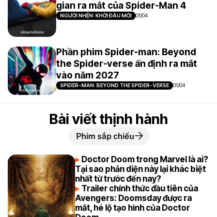
gian ra mắt của Spider-Man 4
NGƯỜI NHỆN: KHỞI ĐẦU MỚI
01/04
Phần phim Spider-man: Beyond
the Spider-verse ấn định ra mắt
vào năm 2027
SPIDER-MAN: BEYOND THE SPIDER-VERSE
01/04
Bài viết thịnh hành
Phim sắp chiếu
Doctor Doom trong Marvel là ai?
Tại sao phản diện này lại khác biệt
nhất từ trước đến nay?
Trailer chính thức đầu tiên của
Avengers: Doomsday được ra
mắt, hé lộ tạo hình của Doctor