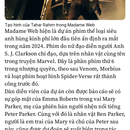
Tạo hình của Tahar Rahim trong Madame Web
Madame Web hiện là dự án phim thể loại siêu
anh hùng kinh phí lớn đầu tiên ấn định ra mắt
trong năm 2024. Phim do nữ đạo diễn người Anh
S. J. Clarkson
chỉ đạo, dựa trên nhân vật cùng tên
trong truyện
Marvel
. Đây là phần phim thứ 6
trong nhượng quyền, theo sau Venom, Morbius
và loạt phim hoạt hình
Spider-Verse
rất thành
công trước đó.
Dàn diễn viên của dự án còn được báo cáo sẽ có
sự góp mặt của
Emma Roberts
trong vai Mary
Parker, mẹ của phiên bản người nhện nổi tiếng
Peter Parker. Cùng với đó là nhân vật Ben Parker,
người là em trai của Mary và chú của Peter sau
này, cũng được dự đoán sẽ xuất hiện trong tác