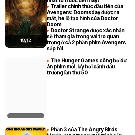
nhất từ trước đến nay?
Trailer chính thức đầu tiên của
Avengers: Doomsday được ra
mắt, hé lộ tạo hình của Doctor
Doom
Doctor Strange được xác nhận
sẽ tham gia trong vai trò quan
18/12
trọng ở cả 2 phần phim Avengers
sắp tới
The Hunger Games công bố dự
án phim mới, lấy bối cảnh đấu
trường lần thứ 50
Phần 3 của The Angry Birds