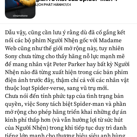
LỊCH PHÁT HÀNH
01/04
Dẫu vậy, cũng cần lưu ý rằng dù đã cố gắng kết
nối các bộ phim Người Nhện gốc với Madame
Web cũng như thế giới mở rộng này, tuy nhiên
Sony chưa từng cho thấy hãng nỗ lực mạnh mẽ
để mang nhân vật Peter Parker hay bất kỳ Người
Nhện nào đã từng xuất hiện trong các bản phim
điện ảnh trước đây, thậm chí cả với các nhân vật
thuộc loạt
Spider-verse
, sang vũ trụ mới.
Chưa nói đến tính phức tạp của tình trạng bản
quyền, việc Sony tách biệt Spider-man và phần
mở rộng cho phép hãng triển khai những dự án
kinh phí thấp hơn (và vẫn hưởng lợi từ sức hút
của Người Nhện) trong khi tiếp tục duy trì danh
tiếng lớn mạnh cho thương hiệu
siêu anh hùng