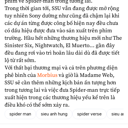
phim về Spider-man trong tương lai.
Trong thời gian tới, SSU vẫn đang được mở rộng
tuy nhiên Sony dường như cũng đã chậm lại khi
các dự án từng được công bố hiện nay đều chưa
có dấu hiệu được đưa vào sản xuất trên phim
trường. Hầu hết những thương hiệu mới như The
Sinister Six, Nightwatch, El Muerto... gần đây
đều đang rơi vào trì hoãn lâu dài dù đã được tiết
lộ từ rất sớm.
Với thất bại thương mại và cả trên phương diện
phê bình của
Morbius
và giờ là Madame Web,
SSU
sẽ cần thêm những kịch bản ấn tượng hơn
trong tương lai và việc đưa Spider-man trực tiếp
xuất hiện trong các thương hiệu yếu kể trên là
điều khó có thể sớm xảy ra.
spider man
sieu anh hung
spider verse
sieu anh