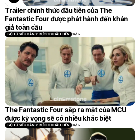
Trailer chính thức đầu tiên của The
Fantastic Four được phát hành đến khán
giả toàn cầu
BỘ TỨ SIÊU ĐẲNG: BƯỚC ĐI ĐẦU TIÊN
04/02
The Fantastic Four sắp ra mắt của MCU
được kỳ vọng sẽ có nhiều khác biệt
BỘ TỨ SIÊU ĐẲNG: BƯỚC ĐI ĐẦU TIÊN
04/02