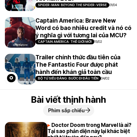
SPIDER-MAN: BEYOND THE SPIDER-VERSE
01/04
Captain America: Brave New
Word có bao nhiêu credit và nó có
ý nghĩa gì với tương lai của MCU?
CAPTAIN AMERICA: THẾ GIỚI MỚI
15/02
Trailer chính thức đầu tiên của
The Fantastic Four được phát
hành đến khán giả toàn cầu
BỘ TỨ SIÊU ĐẲNG: BƯỚC ĐI ĐẦU TIÊN
04/02
Bài viết thịnh hành
Phim sắp chiếu
Doctor Doom trong Marvel là ai?
Tại sao phản diện này lại khác biệt