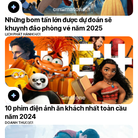
Những bom tấn lớn được dự đoán sẽ
khuynh đảo phòng vé năm 2025
LỊCH PHÁT HÀNH
04/01
10 phim điện ảnh ăn khách nhất toàn cầu
năm 2024
DOANH THU
03/01