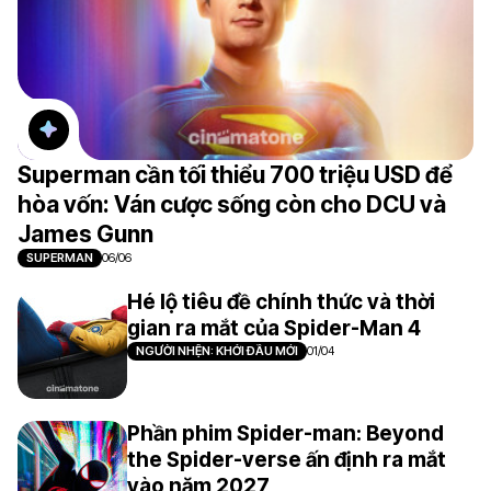
Superman cần tối thiểu 700 triệu USD để
hòa vốn: Ván cược sống còn cho DCU và
James Gunn
SUPERMAN
06/06
Hé lộ tiêu đề chính thức và thời
gian ra mắt của Spider-Man 4
NGƯỜI NHỆN: KHỞI ĐẦU MỚI
01/04
Phần phim Spider-man: Beyond
the Spider-verse ấn định ra mắt
vào năm 2027