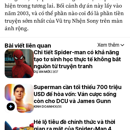
hiện trong tương lai. Bối cảnh dự án này lấy vào
năm 2003, và có thể phần nào coi đó là phần tiền
truyện sớm nhất của Vũ trụ Nhện Sony trên màn
ảnh rộng.
Bài viết liên quan
Xem thêm
Chi tiết Spider-man có khả năng
tạo tơ sinh học thực tế không bắt
nguồn từ truyện tranh
DỰ ÁN MỚI
23/07
Superman cần tối thiểu 700 triệu
USD để hòa vốn: Ván cược sống
còn cho DCU và James Gunn
KINH DOANH
06/06
Hé lộ tiêu đề chính thức và thời
gian ra mắt của Spider-Man 4