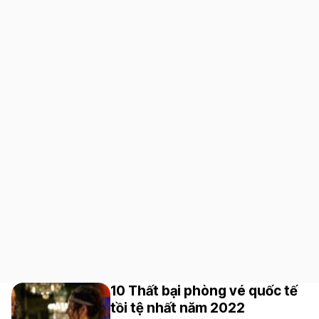
10 Thất bại phòng vé quốc tế
tồi tệ nhất năm 2022