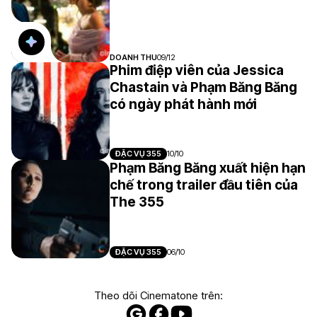
DOANH THU
09/12
Phim điệp viên của Jessica
Chastain và Phạm Băng Băng
có ngày phát hành mới
ĐẶC VỤ 355
10/10
Phạm Băng Băng xuất hiện hạn
chế trong trailer đầu tiên của
The 355
ĐẶC VỤ 355
06/10
Theo dõi Cinematone trên: