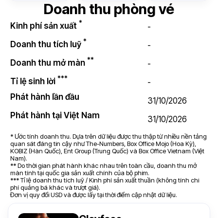
Doanh thu phòng vé
*
Kinh phí sản xuất
-
*
Doanh thu tích luỹ
-
**
Doanh thu mở màn
-
***
Tỉ lệ sinh lời
-
Phát hành lần đầu
31/10/2026
Phát hành tại Việt Nam
31/10/2026
* Ước tính doanh thu. Dựa trên dữ liệu được thu thập từ nhiều nền tảng
quan sát đáng tin cậy như The-Numbers, Box Office Mojo (Hoa Kỳ),
KOBIZ (Hàn Quốc), Ent Group (Trung Quốc) và Box Office Vietnam (Việt
Nam).
** Do thời gian phát hành khác nhau trên toàn cầu, doanh thu mở
màn tính tại quốc gia sản xuất chính của bộ phim.
*** Tỉ lệ doanh thu tích luỹ / Kinh phí sản xuất thuần (không tính chi
phí quảng bá khác và trượt giá).
Đơn vị quy đổi USD và được lấy tại thời điểm cập nhật dữ liệu.