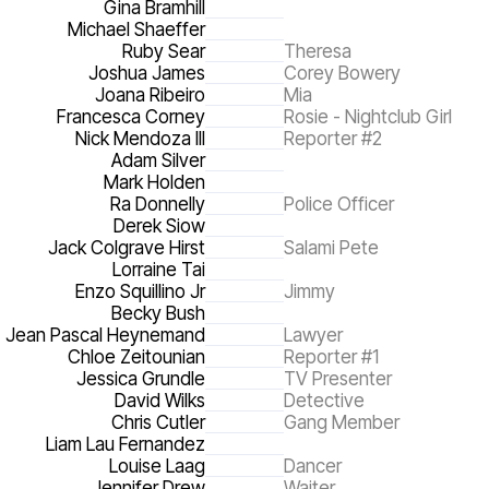
Gina Bramhill
Michael Shaeffer
Ruby Sear
Theresa
Joshua James
Corey Bowery
Joana Ribeiro
Mia
Francesca Corney
Rosie - Nightclub Girl
Nick Mendoza III
Reporter #2
Adam Silver
Mark Holden
Ra Donnelly
Police Officer
Derek Siow
Jack Colgrave Hirst
Salami Pete
Lorraine Tai
Enzo Squillino Jr
Jimmy
Becky Bush
Jean Pascal Heynemand
Lawyer
Chloe Zeitounian
Reporter #1
Jessica Grundle
TV Presenter
David Wilks
Detective
Chris Cutler
Gang Member
Liam Lau Fernandez
Louise Laag
Dancer
Jennifer Drew
Waiter