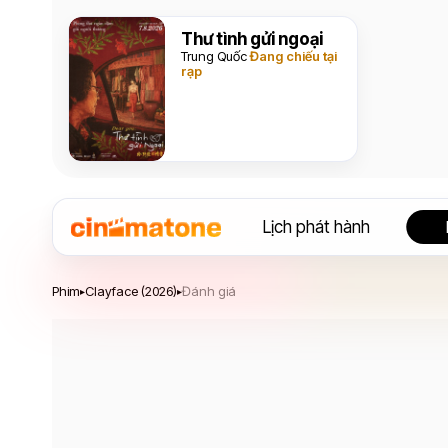
Thư tình gửi ngoại
Trung Quốc
Đang chiếu tại
rạp
Lịch phát hành
Clayface
Phim
Clayface (2026)
Đánh giá
▸
▸