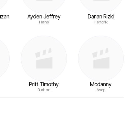
uzan
Ayden Jeffrey
Darian Rizki
Hans
Hendrik
Pritt Timothy
Mcdanny
Burhan
Asep