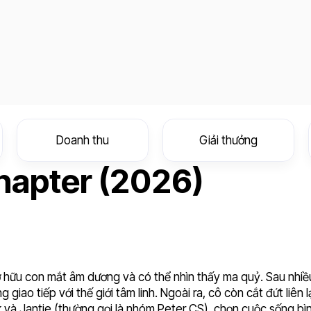
Doanh thu
Giải thưởng
hapter (2026)
sở hữu con mắt âm dương và có thể nhìn thấy ma quỷ. Sau nhi
 giao tiếp với thế giới tâm linh. Ngoài ra, cô còn cắt đứt liên 
k và Jantje (thường gọi là nhóm Peter CS), chọn cuộc sống bì