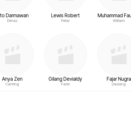
ito Darmawan
Lewis Robert
Muhammad Fa
Dimas
Peter
William
Anya Zen
Gilang Devialdy
Fajar Nugra
Canting
Farid
Dadang