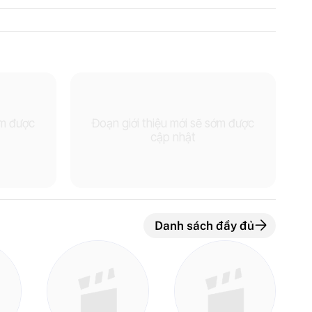
ớm được
Đoạn giới thiệu mới sẽ sớm được
cập nhật
Danh sách đầy đủ