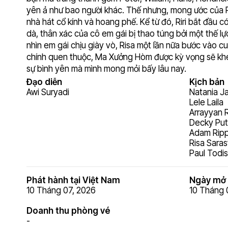
yên ả như bao người khác. Thế nhưng, mong ước của Ris
nhà hát cổ kính và hoang phế. Kể từ đó, Riri bắt đầu c
dà, thân xác của cô em gái bị thao túng bởi một thế lự
nhìn em gái chịu giày vò, Risa một lần nữa bước vào cuộ
chính quen thuộc, Ma Xưởng Hòm được kỳ vọng sẽ khép l
sự bình yên mà mình mong mỏi bấy lâu nay.
Đạo diễn
Kịch bản
Awi Suryadi
Natania J
Lele Laila
Arrayyan R
Decky Put
Adam Rip
Risa Saras
Paul Todi
Phát hành tại Việt Nam
Ngày mở 
10 Tháng 07, 2026
10 Tháng 
Doanh thu phòng vé
-