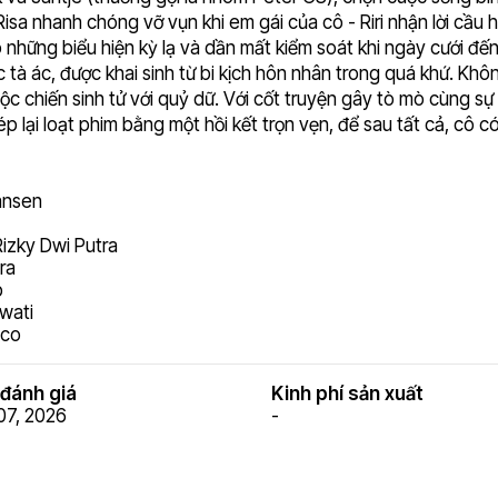
a nhanh chóng vỡ vụn khi em gái của cô - Riri nhận lời cầu h
ó những biểu hiện kỳ lạ và dần mất kiểm soát khi ngày cưới đế
c tà ác, được khai sinh từ bi kịch hôn nhân trong quá khứ. Kh
c chiến sinh tử với quỷ dữ. Với cốt truyện gây tò mò cùng sự t
ại loạt phim bằng một hồi kết trọn vẹn, để sau tất cả, cô có
ansen
izky Dwi Putra
ra
p
wati
sco
đánh giá
Kinh phí sản xuất
07, 2026
-