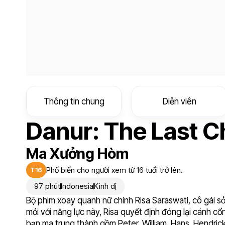
Thông tin chung
Diễn viên
Danur: The Last C
Ma Xưởng Hòm
Phổ biến cho người xem từ 16 tuổi trở lên.
T16
97 phút
Indonesia
Kinh dị
Bộ phim xoay quanh nữ chính Risa Saraswati, cô gái 
mỏi với năng lực này, Risa quyết định đóng lại cánh cổng
bạn ma trung thành gồm Peter, William, Hans, Hendric