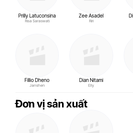
Prilly Latuconsina
Zee Asadel
D
Risa Saraswati
Riri
Fillio Dheno
Dian Nitami
Janshen
Elly
Đơn vị sản xuất