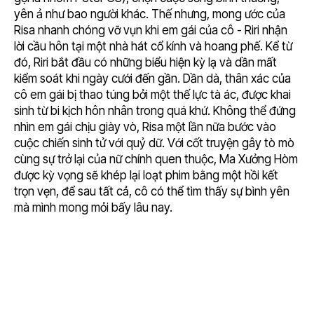
yên ả như bao người khác. Thế nhưng, mong ước của
Risa nhanh chóng vỡ vụn khi em gái của cô - Riri nhận
lời cầu hôn tại một nhà hát cổ kính và hoang phế. Kể từ
đó, Riri bắt đầu có những biểu hiện kỳ lạ và dần mất
kiểm soát khi ngày cưới đến gần. Dần dà, thân xác của
cô em gái bị thao túng bởi một thế lực tà ác, được khai
sinh từ bi kịch hôn nhân trong quá khứ. Không thể đứng
nhìn em gái chịu giày vò, Risa một lần nữa bước vào
cuộc chiến sinh tử với quỷ dữ. Với cốt truyện gây tò mò
cùng sự trở lại của nữ chính quen thuộc, Ma Xưởng Hòm
được kỳ vọng sẽ khép lại loạt phim bằng một hồi kết
trọn vẹn, để sau tất cả, cô có thể tìm thấy sự bình yên
mà mình mong mỏi bấy lâu nay.