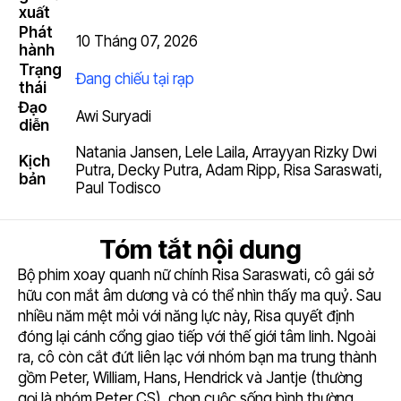
xuất
Phát
10 Tháng 07, 2026
hành
Trạng
Đang chiếu tại rạp
thái
Đạo
Awi Suryadi
diễn
Natania Jansen
,
Lele Laila
,
Arrayyan Rizky Dwi
Kịch
Putra
,
Decky Putra
,
Adam Ripp
,
Risa Saraswati
,
bản
Paul Todisco
Tóm tắt nội dung
Bộ phim xoay quanh nữ chính Risa Saraswati, cô gái sở
hữu con mắt âm dương và có thể nhìn thấy ma quỷ. Sau
nhiều năm mệt mỏi với năng lực này, Risa quyết định
đóng lại cánh cổng giao tiếp với thế giới tâm linh. Ngoài
ra, cô còn cắt đứt liên lạc với nhóm bạn ma trung thành
gồm Peter, William, Hans, Hendrick và Jantje (thường
gọi là nhóm Peter CS), chọn cuộc sống bình thường,