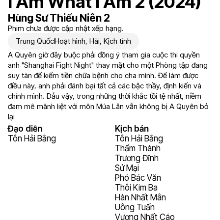
I Am What I Am 2 (2024)
Hùng Sư Thiếu Niên 2
Phim chưa được cập nhật xếp hạng.
Trung Quốc
Hoạt hình
,
Hài
,
Kịch tính
A Quyên giờ đây buộc phải đồng ý tham gia cuộc thi quyền
anh "Shanghai Fight Night" thay mặt cho một Phòng tập đang
suy tàn để kiếm tiền chữa bệnh cho cha mình. Để làm được
điều này, anh phải đánh bại tất cả các bậc thầy, định kiến ​​và
chính mình. Dẫu vậy, trong những thời khắc tồi tệ nhất, niềm
đam mê mãnh liệt với môn Múa Lân vẫn không bị A Quyên bỏ
lại
Đạo diễn
Kịch bản
Tôn Hải Bằng
Tôn Hải Bằng
Thẩm Thành
Trương Đĩnh
Sử Mại
Phó Bác Văn
Thôi Kim Ba
Hàn Nhất Mân
Uông Tuấn
Vương Nhất Cáo