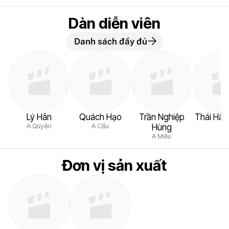
Dàn diễn viên
Danh sách đầy đủ
Lý Hân
Quách Hạo
Trần Nghiệp
Thái Hân
A Quyên
A Cẩu
Hùng
A Miêu
Đơn vị sản xuất