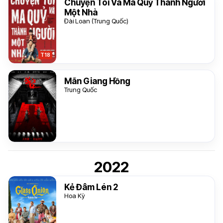
Chuyện Tôi Và Ma Quỷ Thành Người
Một Nhà
Đài Loan (Trung Quốc)
T18
Mãn Giang Hồng
Trung Quốc
2022
Kẻ Đâm Lén 2
Hoa Kỳ