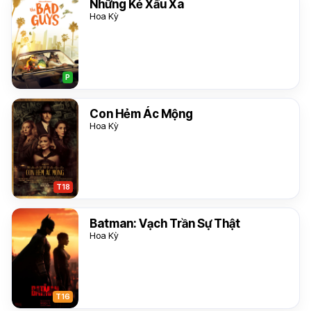
Những Kẻ Xấu Xa
Hoa Kỳ
P
Con Hẻm Ác Mộng
Hoa Kỳ
T18
Batman: Vạch Trần Sự Thật
Hoa Kỳ
T16