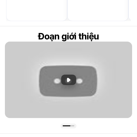
B
Đoạn giới thiệu
Phát đoạn giới thiệu