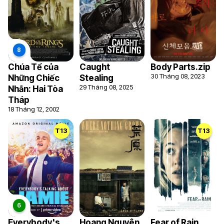
Chúa Tể của
Caught
Body Parts.zip
30 Tháng 08, 2023
Những Chiếc
Stealing
29 Tháng 08, 2025
Nhẫn: Hai Tòa
Tháp
18 Tháng 12, 2002
T13
T13
Everybody's
Hoang Nguyên
Fear of Rain