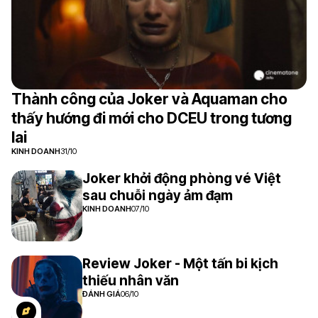
Thành công của Joker và Aquaman cho
thấy hướng đi mới cho DCEU trong tương
lai
KINH DOANH
31/10
Joker khởi động phòng vé Việt
sau chuỗi ngày ảm đạm
KINH DOANH
07/10
Review Joker - Một tấn bi kịch
thiếu nhân văn
ĐÁNH GIÁ
06/10