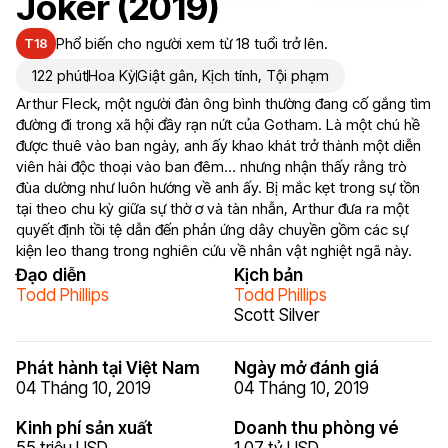
Joker (2019)
Phổ biến cho người xem từ 18 tuổi trở lên.
T18
122 phút
Hoa Kỳ
Giật gân
,
Kịch tính
,
Tội phạm
Arthur Fleck, một người đàn ông bình thường đang cố gắng tìm
đường đi trong xã hội đầy rạn nứt của Gotham. Là một chú hề
được thuê vào ban ngày, anh ấy khao khát trở thành một diễn
viên hài độc thoại vào ban đêm… nhưng nhận thấy rằng trò
đùa dường như luôn hướng về anh ấy. Bị mắc kẹt trong sự tồn
tại theo chu kỳ giữa sự thờ ơ và tàn nhẫn, Arthur đưa ra một
quyết định tồi tệ dẫn đến phản ứng dây chuyền gồm các sự
kiện leo thang trong nghiên cứu về nhân vật nghiệt ngã này.
Đạo diễn
Kịch bản
Todd Phillips
Todd Phillips
Scott Silver
Phát hành tại Việt Nam
Ngày mở đánh giá
04 Tháng 10, 2019
04 Tháng 10, 2019
Kinh phí sản xuất
Doanh thu phòng vé