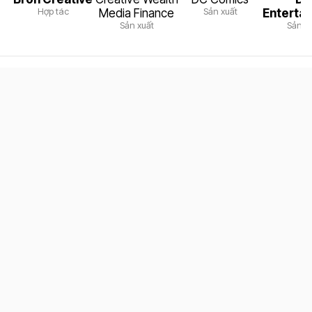
Hợp tác
Sản xuất
Media Finance
Enterta
Sản xuất
Sản x