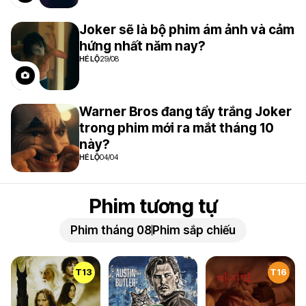
6.5
8
Joker sẽ là bộ phim ám ảnh và cảm
hứng nhất năm nay?
HÉ LỘ
29/08
Warner Bros đang tẩy trắng Joker
trong phim mới ra mắt tháng 10
này?
HÉ LỘ
04/04
Phim tương tự
Phim tháng 08
Phim sắp chiếu
T13
T16