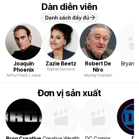
Dàn diễn viên
Danh sách đầy đủ
Joaquin
Zazie Beetz
Robert De
Bryan C
Sophie Dumond
Phoenix
Niro
Arthur Fleck / Joker
Murray Franklin
Đơn vị sản xuất
Bron Creative
Creative Wealth
DC Comics
D