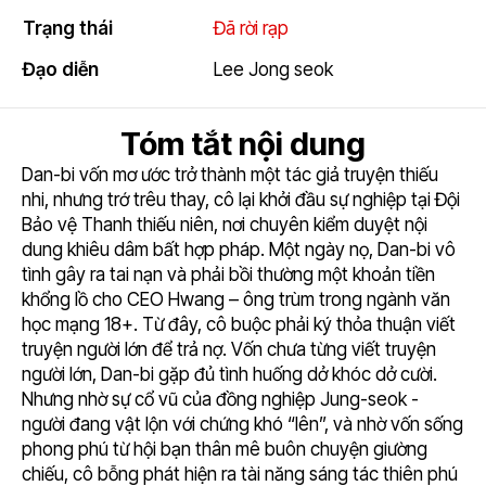
4.5
Trạng thái
Đã rời rạp
Đạo diễn
Lee Jong seok
Tóm tắt nội dung
Dan-bi vốn mơ ước trở thành một tác giả truyện thiếu
nhi, nhưng trớ trêu thay, cô lại khởi đầu sự nghiệp tại Đội
Bảo vệ Thanh thiếu niên, nơi chuyên kiểm duyệt nội
dung khiêu dâm bất hợp pháp. Một ngày nọ, Dan-bi vô
tình gây ra tai nạn và phải bồi thường một khoản tiền
khổng lồ cho CEO Hwang – ông trùm trong ngành văn
học mạng 18+. Từ đây, cô buộc phải ký thỏa thuận viết
truyện người lớn để trả nợ. Vốn chưa từng viết truyện
người lớn, Dan-bi gặp đủ tình huống dở khóc dở cười.
Nhưng nhờ sự cổ vũ của đồng nghiệp Jung-seok -
người đang vật lộn với chứng khó “lên”, và nhờ vốn sống
phong phú từ hội bạn thân mê buôn chuyện giường
chiếu, cô bỗng phát hiện ra tài năng sáng tác thiên phú