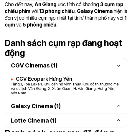
Cho đến nay,
An Giang
ước tính có khoảng
3 cụm rạp
chiếu phim
với
13 phòng chiếu
.
Galaxy Cinema
hiện là
đơn vị có nhiều cụm rạp nhất tại tỉnh/ thành phố này với
1
cụm
và
5 phòng chiếu
.
Danh sách cụm rạp đang hoạt
động
CGV Cinemas (1)
CGV Ecopark Hưng Yên
Tầng 1, Tòa Lake 1, Khu căn hộ Vịnh Thủy, Khu đô thị thương mại
và du lịch Văn Giang, X. Xuân Quan, H. Văn Giang, Hưng Yên,
Việt Nam
Galaxy Cinema (1)
Lotte Cinema (1)
Galaxy Long Xuyên
Tầng 1, TTTM Nguyễn Kim, 01 Trần Hưng Đạo, P.Mỹ Bình, Tp.Long
Xuyên, An Giang, Việt Nam