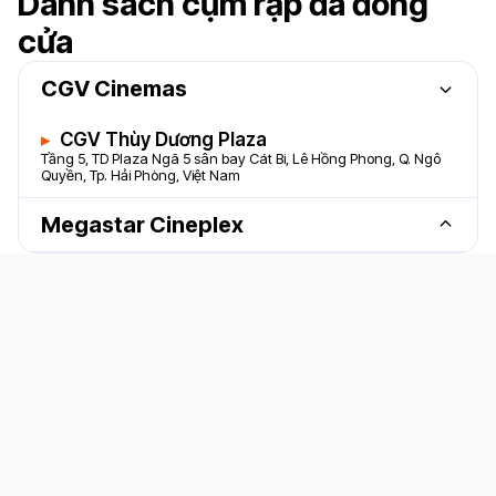
Danh sách cụm rạp đã đóng
Lotte Cinema Long Xuyên
Tầng 5, TTTM Vincom Long Xuyên, P.Mỹ Bình, TP.Long Xuyên,
cửa
T.An Giang, Việt Nam
CGV Cinemas
CGV Thùy Dương Plaza
Tầng 5, TD Plaza Ngã 5 sân bay Cát Bi, Lê Hồng Phong, Q. Ngô
Quyền, Tp. Hải Phòng, Việt Nam
Megastar Cineplex
Megastar Thùy Dương Plaza
Tầng 5, TD Plaza Ngã 5 sân bay Cát Bi, Lê Hồng Phong, Q. Ngô
Quyền, Tp. Hải Phòng, Việt Nam