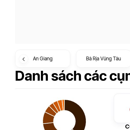
An Giang
Bà Rịa Vũng Tàu
Danh sách các cụm
C