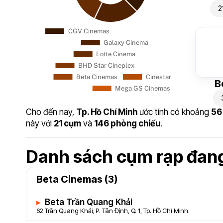
2
B
Cho đến nay,
Tp. Hồ Chí Minh
ước tính có khoảng
56
này với
21 cụm
và
146 phòng chiếu
.
Danh sách cụm rạp đan
Beta Cinemas (3)
Beta Trần Quang Khải
62 Trần Quang Khải, P. Tân Định, Q. 1, Tp. Hồ Chí Minh