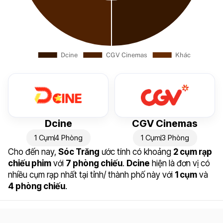
Dcine
CGV Cinemas
1 Cụm
4 Phòng
1 Cụm
3 Phòng
Cho đến nay,
Sóc Trăng
ước tính có khoảng
2 cụm rạp
chiếu phim
với
7 phòng chiếu
.
Dcine
hiện là đơn vị có
nhiều cụm rạp nhất tại tỉnh/ thành phố này với
1 cụm
và
4 phòng chiếu
.