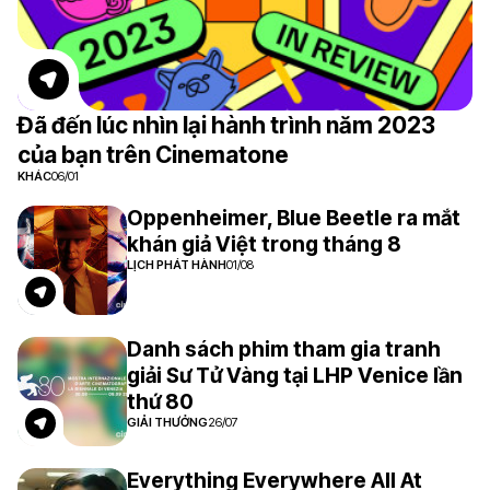
Đã đến lúc nhìn lại hành trình năm 2023
của bạn trên Cinematone
KHÁC
06/01
Oppenheimer, Blue Beetle ra mắt
khán giả Việt trong tháng 8
LỊCH PHÁT HÀNH
01/08
Danh sách phim tham gia tranh
giải Sư Tử Vàng tại LHP Venice lần
thứ 80
GIẢI THƯỞNG
26/07
Everything Everywhere All At