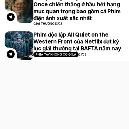
Once chiến thắng ở hầu hết hạng
mục quan trọng bao gồm cả Phim
điện ảnh xuất sắc nhất
GIẢI THƯỞNG
13/03
Phim độc lập All Quiet on the
Western Front của Netflix đạt kỷ
lục giải thưởng tại BAFTA năm nay
PHÍA TÂY KHÔNG CÓ GÌ LẠ
21/02