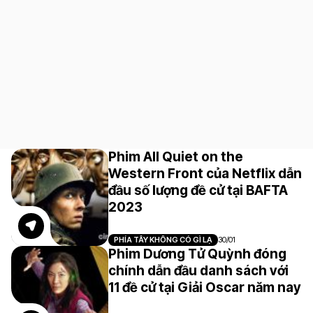
Phim All Quiet on the
Western Front của Netflix dẫn
đầu số lượng đề cử tại BAFTA
2023
PHÍA TÂY KHÔNG CÓ GÌ LẠ
30/01
Phim Dương Tử Quỳnh đóng
chính dẫn đầu danh sách với
11 đề cử tại Giải Oscar năm nay