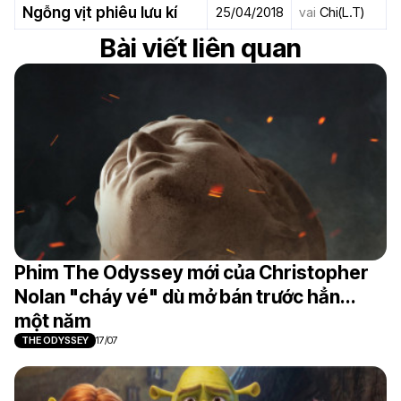
Ngỗng vịt phiêu lưu kí
25/04/2018
vai
Chi(L.T)
Bài viết liên quan
Phim The Odyssey mới của Christopher
Nolan "cháy vé" dù mở bán trước hẳn...
một năm
THE ODYSSEY
17/07