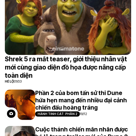
Shrek 5 ra mắt teaser, giới thiệu nhân vật
mới cùng giao diện đồ họa được nâng cấp
toàn diện
HÉ LỘ
01/03
Phần 2 của bom tấn sử thi Dune
hứa hẹn mang đến nhiều đại cảnh
chiến đấu hoàng tráng
HÀNH TINH CÁT: PHẦN 2
19/12
Cuộc thánh chiến mãn nhãn được