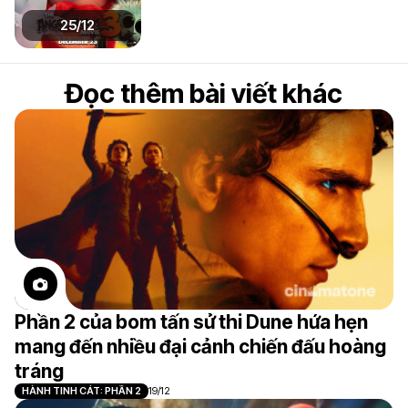
25/12
Đọc thêm bài viết khác
Phần 2 của bom tấn sử thi Dune hứa hẹn
mang đến nhiều đại cảnh chiến đấu hoàng
tráng
HÀNH TINH CÁT: PHẦN 2
19/12