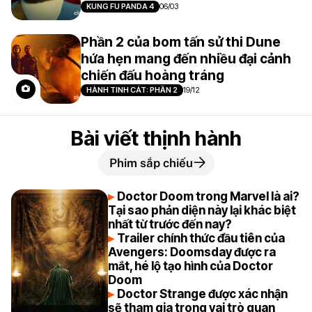
KUNG FU PANDA 4
06/03
Phần 2 của bom tấn sử thi Dune
hứa hẹn mang đến nhiều đại cảnh
chiến đấu hoàng tráng
HÀNH TINH CÁT: PHẦN 2
19/12
Bài viết thịnh hành
Phim sắp chiếu
Doctor Doom trong Marvel là ai?
Tại sao phản diện này lại khác biệt
nhất từ trước đến nay?
Trailer chính thức đầu tiên của
Avengers: Doomsday được ra
mắt, hé lộ tạo hình của Doctor
Doom
Doctor Strange được xác nhận
sẽ tham gia trong vai trò quan