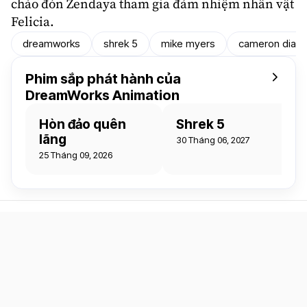
chào đón
Zendaya
tham gia đảm nhiệm nhân vật
Felicia.
dreamworks
shrek 5
mike myers
cameron diaz
Phim sắp phát hành của
DreamWorks Animation
Hòn đảo quên
Shrek 5
lãng
30 Tháng 06, 2027
25 Tháng 09, 2026