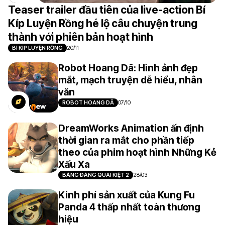
Teaser trailer đầu tiên của live-action Bí
Kíp Luyện Rồng hé lộ câu chuyện trung
thành với phiên bản hoạt hình
BÍ KÍP LUYỆN RỒNG
20/11
Robot Hoang Dã: Hình ảnh đẹp
mắt, mạch truyện dễ hiểu, nhân
văn
ROBOT HOANG DÃ
07/10
DreamWorks Animation ấn định
thời gian ra mắt cho phần tiếp
theo của phim hoạt hình Những Kẻ
Xấu Xa
BĂNG ĐẢNG QUÁI KIỆT 2
28/03
Kinh phí sản xuất của Kung Fu
Panda 4 thấp nhất toàn thương
hiệu