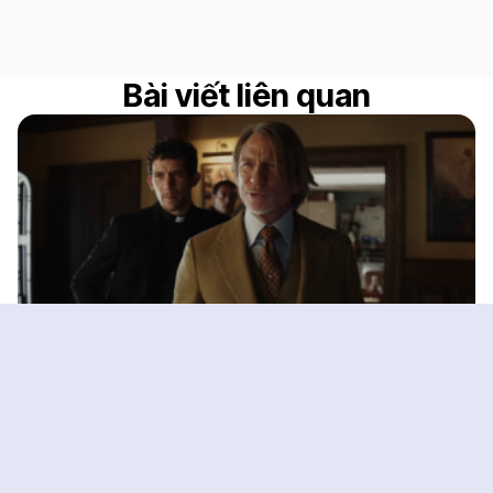
Bài viết liên quan
Thám tử Belinot Blanc chính thức trở lại
trong vụ án mới ở Wake Up Dead Man
WAKE UP DEAD MAN: A KNIVES OUT MYSTERY
13/09
Trung tâm dữ liệu điện ảnh