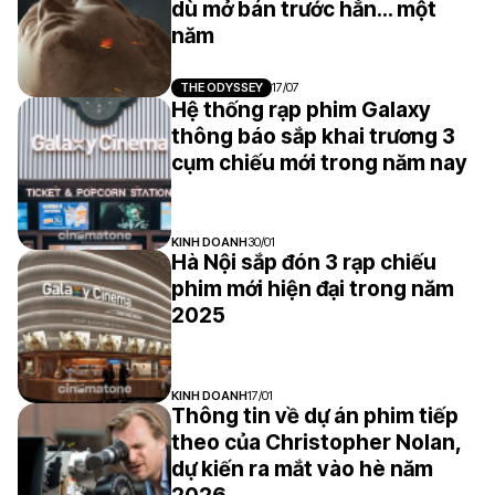
dù mở bán trước hẳn... một
năm
THE ODYSSEY
17/07
Hệ thống rạp phim Galaxy
thông báo sắp khai trương 3
cụm chiếu mới trong năm nay
KINH DOANH
30/01
Hà Nội sắp đón 3 rạp chiếu
phim mới hiện đại trong năm
2025
KINH DOANH
17/01
Thông tin về dự án phim tiếp
theo của Christopher Nolan,
dự kiến ra mắt vào hè năm