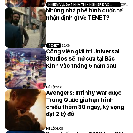
NHIỆM VỤ: BẤT KHẢ THI - NGHIỆP BÁO
05/0
PHẦN MỘT
6
Những nhà phê bình quốc tế
nhận định gì về TENET?
TENET
28/08
Công viên giải trí Universal
Studios sẽ mở cửa tại Bắc
Kinh vào tháng 5 năm sau
HÉ LỘ
13/08
Avengers: Infinity War được
Trung Quốc gia hạn trình
chiếu thêm 30 ngày, kỳ vọng
đạt 2 tỷ đô
HÉ LỘ
08/06