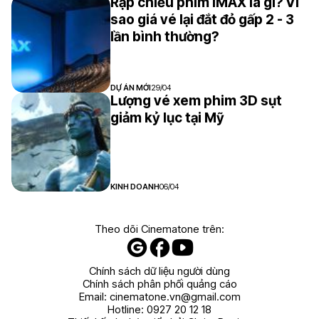
Rạp chiếu phim IMAX là gì? Vì
sao giá vé lại đắt đỏ gấp 2 - 3
lần bình thường?
DỰ ÁN MỚI
29/04
Lượng vé xem phim 3D sụt
giảm kỷ lục tại Mỹ
KINH DOANH
06/04
Theo dõi Cinematone trên:
Chính sách dữ liệu người dùng
Chính sách phân phối quảng cáo
Email:
cinematone.vn@gmail.com
Hotline:
0927 20 12 18