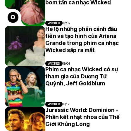
bom tấn ca nhạc Wicked
WICKED
12/02
Hé lộ những phân cảnh đầu
tiên và tạo hình của Ariana
Grande trong phim ca nhạc
Wicked sắp ra mắt
WICKED
19/04
Phim ca nhạc Wicked có sự
tham gia của Dương Tử
Quỳnh, Jeff Goldblum
WICKED
13/12
Jurassic World: Dominion -
Phần kết nhạt nhòa của Thế
Giới Khủng Long