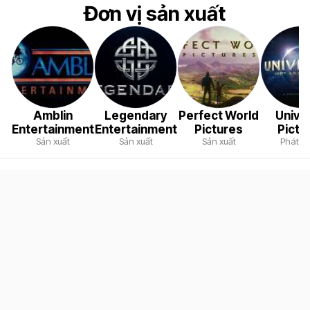
Đơn vị sản xuất
Amblin
Legendary
Perfect World
Unive
Entertainment
Entertainment
Pictures
Pictu
Sản xuất
Sản xuất
Sản xuất
Phát h