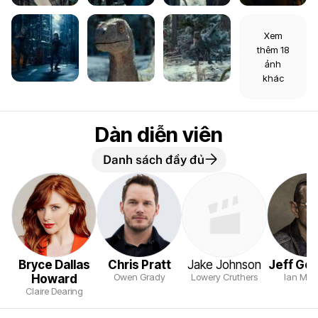
Xem
thêm 18
ảnh
khác
Dàn diễn viên
Danh sách đầy đủ
Bryce Dallas
Chris Pratt
Jake Johnson
Jeff Go
Owen Grady
Lowery Cruthers
Ian Mal
Howard
Claire Dearing