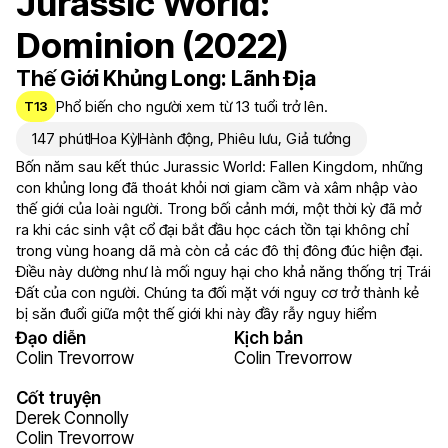
Jurassic World:
Dominion (2022)
Thế Giới Khủng Long: Lãnh Địa
Phổ biến cho người xem từ 13 tuổi trở lên.
T13
147 phút
Hoa Kỳ
Hành động
,
Phiêu lưu
,
Giả tưởng
Bốn năm sau kết thúc Jurassic World: Fallen Kingdom, những
con khủng long đã thoát khỏi nơi giam cầm và xâm nhập vào
thế giới của loài người. Trong bối cảnh mới, một thời kỳ đã mở
ra khi các sinh vật cổ đại bắt đầu học cách tồn tại không chỉ
trong vùng hoang dã mà còn cả các đô thị đông đúc hiện đại.
Điều này dường như là mối nguy hại cho khả năng thống trị Trái
Đất của con người. Chúng ta đối mặt với nguy cơ trở thành kẻ
bị săn đuổi giữa một thế giới khi này đầy rẫy nguy hiểm
Đạo diễn
Kịch bản
Colin Trevorrow
Colin Trevorrow
Cốt truyện
Derek Connolly
Colin Trevorrow