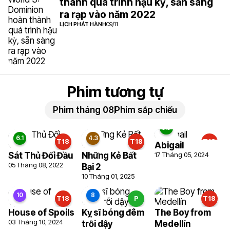
thành quá trình hậu kỳ, sẵn sàng
ra rạp vào năm 2022
LỊCH PHÁT HÀNH
09/11
5
5.7
Phim tương tự
Phim tháng 08
Phim sắp chiếu
T18
T18
T18
Abigail
Sát Thủ Đối Đầu
Những Kẻ Bất
17 Tháng 05, 2024
05 Tháng 08, 2022
Bại 2
10 Tháng 01, 2025
T18
P
T18
House of Spoils
Kỵ sĩ bóng đêm
The Boy from
03 Tháng 10, 2024
trỗi dậy
Medellín