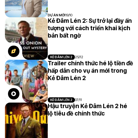
DỰ ÁN MỚI
19/10
Kẻ Đâm Lén 2: Sự trở lại đầy ấn
tượng với cách triển khai kịch
bản bất ngờ
KẺ ĐÂM LÉN 2
25/12
Trailer chính thức hé lộ tiền đề
hấp dẫn cho vụ án mới trong
Kẻ Đâm Lén 2
KẺ ĐÂM LÉN 2
07/11
Hậu truyện Kẻ Đâm Lén 2 hé
lộ tiêu đề chính thức