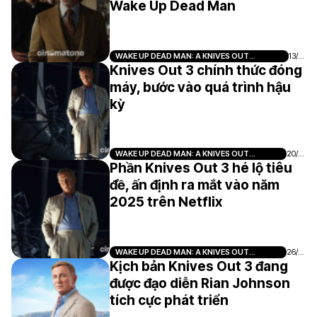
Wake Up Dead Man
WAKE UP DEAD MAN: A KNIVES OUT
13/0
MYSTERY
9
Knives Out 3 chính thức đóng
máy, bước vào quá trình hậu
kỳ
WAKE UP DEAD MAN: A KNIVES OUT
20/0
MYSTERY
8
Phần Knives Out 3 hé lộ tiêu
đề, ấn định ra mắt vào năm
2025 trên Netflix
WAKE UP DEAD MAN: A KNIVES OUT
26/0
MYSTERY
5
Kịch bản Knives Out 3 đang
được đạo diễn Rian Johnson
tích cực phát triển