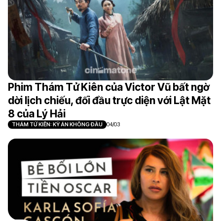
Phim Thám Tử Kiên của Victor Vũ bất ngờ
dời lịch chiếu, đối đầu trực diện với Lật Mặt
8 của Lý Hải
THÁM TỬ KIÊN: KỲ ÁN KHÔNG ĐẦU
04/03