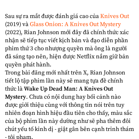
Sau sự ra mắt được đánh giá cao của
Knives Out
(2019) và
Glass Onion: A Knives Out Mystery
(2022),
Rian Johnson
mới đây đã chính thức xác
nhận sẽ tiếp tục viết kịch bản và đạo diễn phần
phim thứ 3 cho nhượng quyền mà ông là người
đã sáng tạo nên, hiện được
Netflix
nắm giữ bản
quyền phát hành.
Trong bài đăng mới nhất trên X, Rian Johnson
tiết lộ tập phim lần này sẽ mang tựa đề chính
thức là
Wake Up Dead Man: A Knives Out
Mystery
. Chưa có nội dung hay bối cảnh nào
được giới thiệu cùng với thông tin nói trên tuy
nhiên đoạn hình hiệu đầu tiên cho thấy, màu sắc
của bộ phim lần này dường như sẽ pha thêm đôi
chút yếu tố kinh dị - giật gân bên cạnh
trinh thám
- tội phạm.