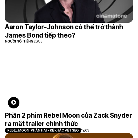
Aaron Taylor-Johnson có thể trở thành
James Bond tiếp theo?
NGƯỜI NỔI TIẾNG
20/03
Phần 2 phim Rebel Moon của Zack Snyder
ra mắt trailer chính thức
REBEL MOON: PHẦN HAI - KẺ KHẮC VẾT SẸO
19/03