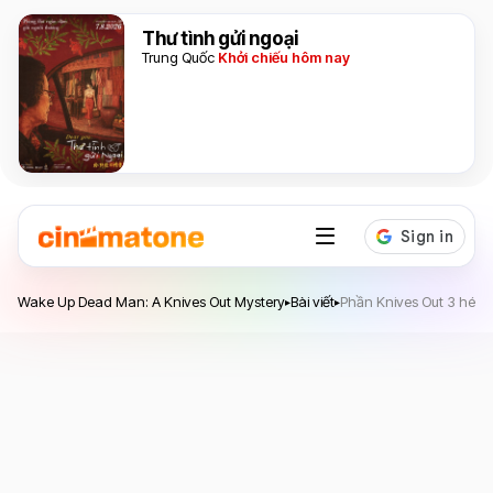
Thư tình gửi ngoại
Trung Quốc
Khởi chiếu hôm nay
Wake Up Dead Man: A Knives Out Mystery
Wake Up Dead Man: A Knives Out Mystery
Bài viết
Phần Knives Out 3 hé lộ 
▸
▸