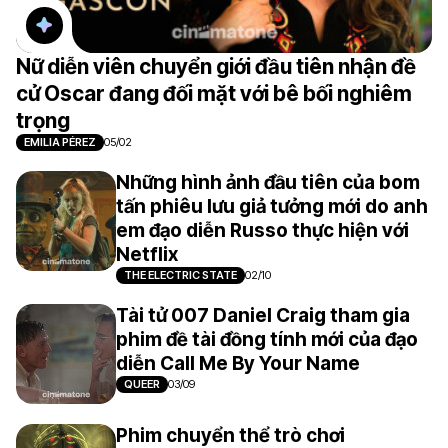
Nữ diễn viên chuyển giới đầu tiên nhận đề
cử Oscar đang đối mặt với bê bối nghiêm
trọng
EMILIA PÉREZ
05/02
Những hình ảnh đầu tiên của bom
tấn phiêu lưu giả tưởng mới do anh
em đạo diễn Russo thực hiện với
Netflix
THE ELECTRIC STATE
02/10
Tài tử 007 Daniel Craig tham gia
phim đề tài đồng tính mới của đạo
diễn Call Me By Your Name
QUEER
03/09
Phim chuyển thể trò chơi