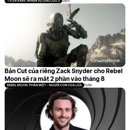
TYLER RAKE: NHIỆM VỤ GIẢI CỨU 3
26/07
Bản Cut của riêng Zack Snyder cho Rebel
Moon sẽ ra mắt 2 phần vào tháng 8
REBEL MOON: PHẦN MỘT - NGƯỜI CON CỦA LỬA
12/06