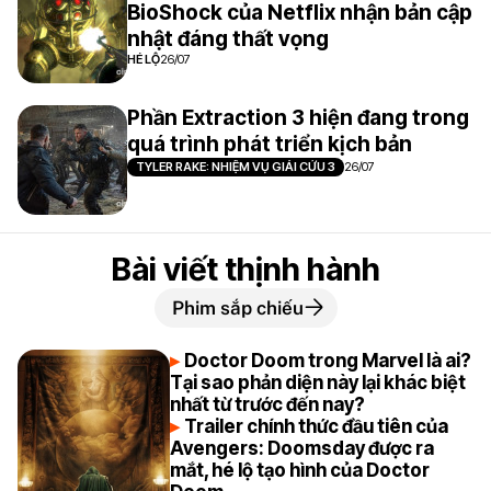
BioShock của Netflix nhận bản cập
nhật đáng thất vọng
HÉ LỘ
26/07
Phần Extraction 3 hiện đang trong
quá trình phát triển kịch bản
TYLER RAKE: NHIỆM VỤ GIẢI CỨU 3
26/07
Bài viết thịnh hành
Phim sắp chiếu
Doctor Doom trong Marvel là ai?
Tại sao phản diện này lại khác biệt
nhất từ trước đến nay?
Trailer chính thức đầu tiên của
Avengers: Doomsday được ra
mắt, hé lộ tạo hình của Doctor