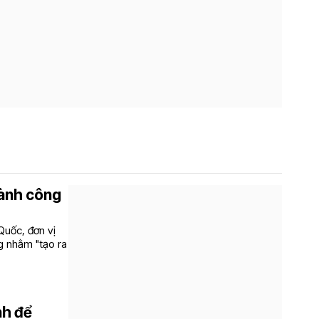
gành công
Quốc, đơn vị
g nhằm "tạo ra
nh để