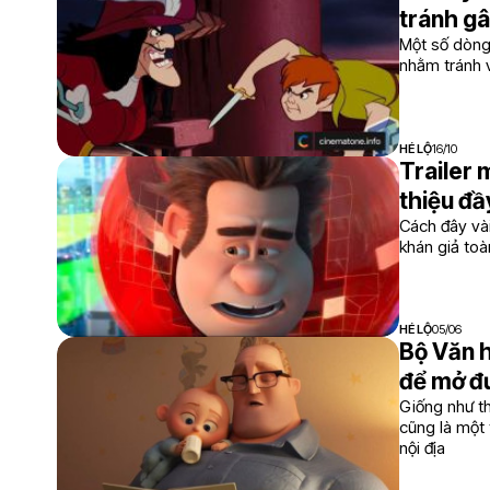
tránh gâ
Một số dòng
nhằm tránh v
HÉ LỘ
16/10
Trailer 
thiệu đầ
Cách đây vài
khán giả toà
HÉ LỘ
05/06
Bộ Văn h
để mở đư
Giống như th
cũng là một
nội địa