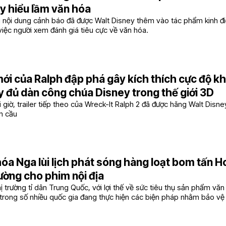
y hiểu lầm văn hóa
 nội dung cảnh báo đã được Walt Disney thêm vào tác phẩm kinh đi
iệc người xem đánh giá tiêu cực về văn hóa.
mới của Ralph đập phá gây kích thích cực độ khi
y đủ dàn công chúa Disney trong thế giới 3D
 giờ, trailer tiếp theo của Wreck-It Ralph 2 đã được hãng Walt Disney 
n cầu
óa Nga lùi lịch phát sóng hàng loạt bom tấn 
ờng cho phim nội địa
ị trường tỉ dân Trung Quốc, với lợi thế về sức tiêu thụ sản phẩm văn
 trong số nhiều quốc gia đang thực hiện các biện pháp nhằm bảo v