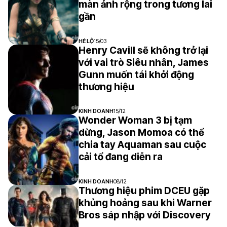
màn ảnh rộng trong tương lai
gần
HÉ LỘ
15/03
Henry Cavill sẽ không trở lại
với vai trò Siêu nhân, James
Gunn muốn tái khởi động
thương hiệu
KINH DOANH
15/12
Wonder Woman 3 bị tạm
dừng, Jason Momoa có thể
chia tay Aquaman sau cuộc
cải tổ đang diễn ra
KINH DOANH
08/12
Thương hiệu phim DCEU gặp
khủng hoảng sau khi Warner
Bros sáp nhập với Discovery