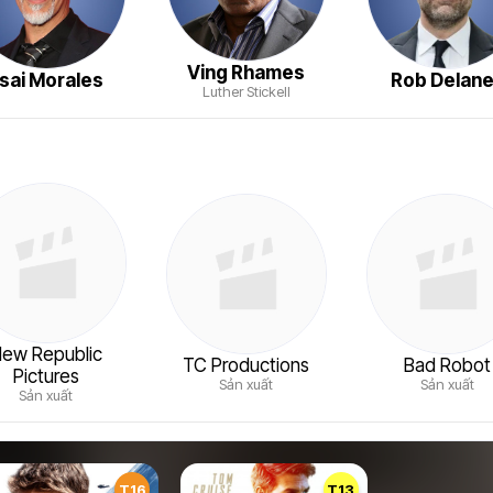
Ving Rhames
sai Morales
Rob Delan
Luther Stickell
ew Republic
TC Productions
Bad Robot
Pictures
Sản xuất
Sản xuất
Sản xuất
T16
T13