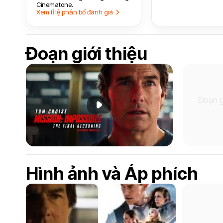
Cinematone.
Xem tỉ lệ phân bổ đánh giá
Đoạn giới thiệu
Đoạn g
Phát đoạn giới thiệu
Hình ảnh và Áp phích