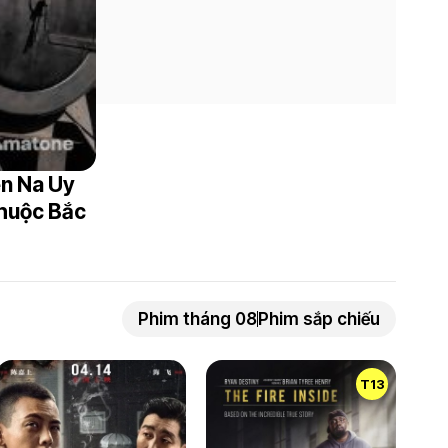
ền Na Uy
thuộc Bắc
Phim tháng 08
Phim sắp chiếu
T13