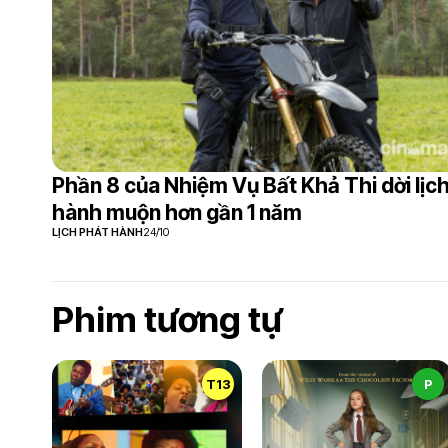
Phần 8 của Nhiệm Vụ Bất Khả Thi dời lịc
hành muộn hơn gần 1 năm
LỊCH PHÁT HÀNH
24/10
Phim tương tự
T13
P