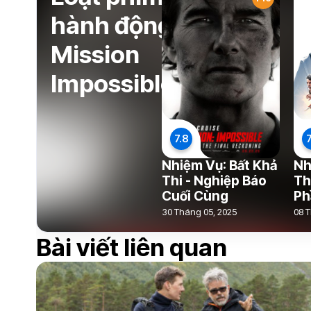
hành động
Mission
Impossible
7.8
7
Nhiệm Vụ: Bất Khả
Nh
Thi - Nghiệp Báo
Th
Cuối Cùng
Ph
30 Tháng 05, 2025
08 T
Bài viết liên quan