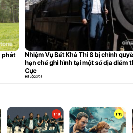
Nhiệm Vụ Bất Khả Thi 8 bị chính quy
h phát
hạn chế ghi hình tại một số địa điểm 
Cực
HÉ LỘ
23/03
T18
T13