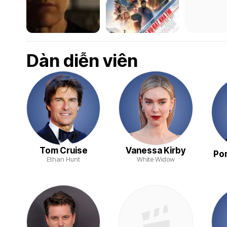
Dàn diễn viên
Tom Cruise
Vanessa Kirby
Po
Ethan Hunt
White Widow