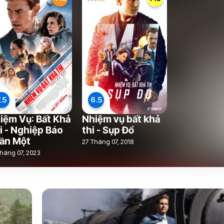
.5
6.5
iệm Vụ: Bất Khả
Nhiệm vụ bất khả
i - Nghiệp Báo
thi - Sụp Đổ
ần Một
27 Tháng 07, 2018
háng 07, 2023