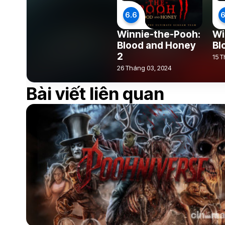
6.6
6
Winnie-the-Pooh:
Wi
Blood and Honey
Bl
2
15 T
26 Tháng 03, 2024
Bài viết liên quan