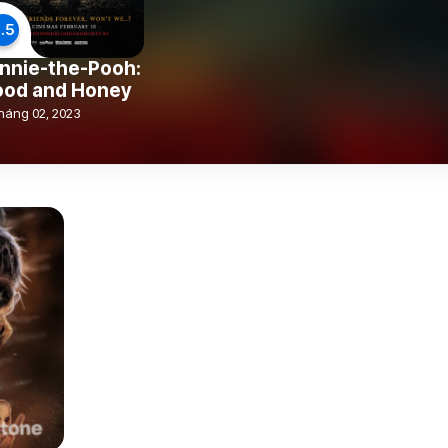
.5
nnie-the-Pooh:
ood and Honey
háng 02, 2023