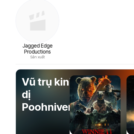
Jagged Edge
Productions
Sản xuất
Vũ trụ kinh
dị
Poohniverse