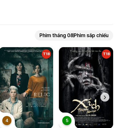
Phim tháng 08
Phim sắp chiếu
T18
T18
4
5