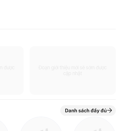
ớm được
Đoạn giới thiệu mới sẽ sớm được
cập nhật
Danh sách đầy đủ