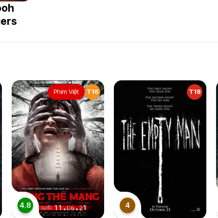
ooh
gers
Phim Việt
T16
T18
4.8
4