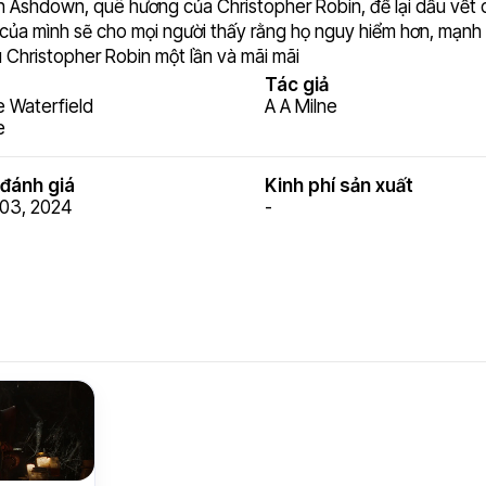
rấn Ashdown, quê hương của Christopher Robin, để lại dấu vết
của mình sẽ cho mọi người thấy rằng họ nguy hiểm hơn, mạnh
ù Christopher Robin một lần và mãi mãi
Tác giả
e Waterfield
A A Milne
e
đánh giá
Kinh phí sản xuất
03, 2024
-