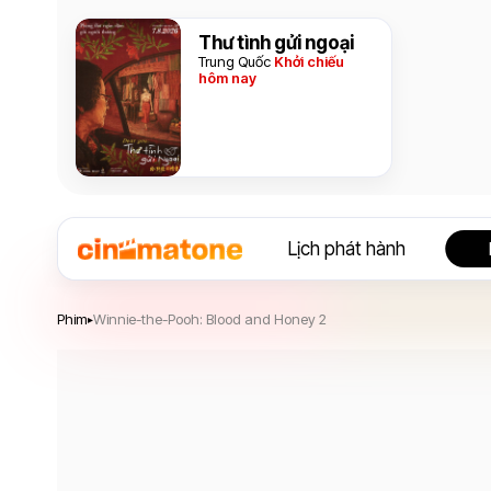
Thư tình gửi ngoại
Trung Quốc
Khởi chiếu
hôm nay
Lịch phát hành
Winnie-the-Pooh: Blood and Honey 2
Phim
Winnie-the-Pooh: Blood and Honey 2
▸