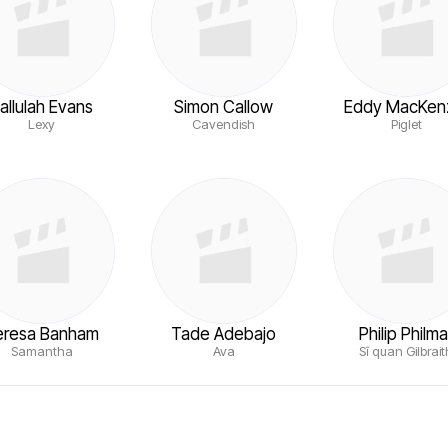
allulah Evans
Simon Callow
Eddy MacKen
Lexy
Cavendish
Piglet
eresa Banham
Tade Adebajo
Philip Philma
Samantha
Ava
Sĩ quan Gilbrait