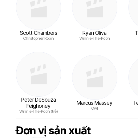
Scott Chambers
Ryan Oliva
T
Christopher Robin
Winnie-The-Pooh
Peter DeSouza
Marcus Massey
T
Feighoney
Owl
Winnie-The-Pooh (trẻ)
Đơn vị sản xuất