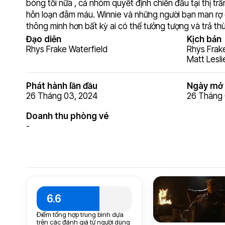
bóng tối nữa , cả nhóm quyết định chiến đấu tại thị t
hỗn loạn đẫm máu. Winnie và những người bạn man rợ 
thông minh hơn bất kỳ ai có thể tưởng tượng và trả th
Đạo diễn
Kịch bản
Rhys Frake Waterfield
Rhys Frak
Matt Lesli
Phát hành lần đầu
Ngày mở 
26 Tháng 03, 2024
26 Tháng 
Doanh thu phòng vé
-
6.6
Điểm tổng hợp trung bình dựa
trên các đánh giá từ người dùng