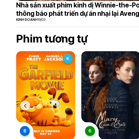
Nhà sản xuất phim kinh dị Winnie-the-P
thông báo phát triển dự án nhại lại Aven
KINH DOANH
19/03
Phim tương tự
K
8
6