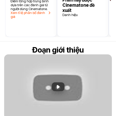
Phim hay được
Điểm tổng hợp trung bình
Cinematone đề
dựa trên các đánh giá từ
người dùng Cinematone.
xuất
Xem tỉ lệ phân bổ đánh
Danh hiệu
giá
B
Đoạn giới thiệu
Phát đoạn giới thiệu