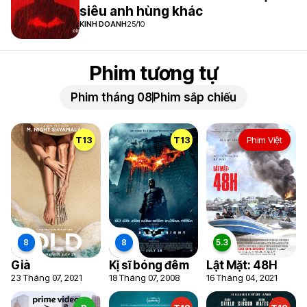
siêu anh hùng khác
KINH DOANH
25/10
Phim tương tự
Phim tháng 08
Phim sắp chiếu
T13
T13
Phim Việt
Già
Kị sĩ bóng đêm
Lật Mặt: 48H
23 Tháng 07, 2021
18 Tháng 07, 2008
16 Tháng 04, 2021