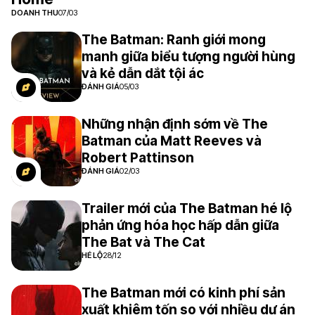
DOANH THU
07/03
The Batman: Ranh giới mong
manh giữa biểu tượng người hùng
và kẻ dẫn dắt tội ác
ĐÁNH GIÁ
05/03
Những nhận định sớm về The
Batman của Matt Reeves và
Robert Pattinson
ĐÁNH GIÁ
02/03
Trailer mới của The Batman hé lộ
phản ứng hóa học hấp dẫn giữa
The Bat và The Cat
HÉ LỘ
28/12
7.8
The Batman mới có kinh phí sản
xuất khiêm tốn so với nhiều dự án