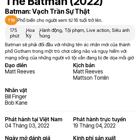
The Batman (2022)
Batman: Vạch Trần Sự Thật
Phổ biến cho người xem từ 16 tuổi trở lên.
T16
175
Hoa
Hành động
,
Tội phạm
,
Live action
,
Siêu anh
phút
Kỳ
hùng
Batman sẽ phải đối đầu với những tên ác nhân mới của thành
phố Gotham trong một trò chơi căng não và nguy hiểm với
mạng sống của những người vô tội vẫn đang bị đe dọa mỗi giờ
Đạo diễn
Kịch bản
Matt Reeves
Matt Reeves
Mattson Tomlin
Nhân vật
Bill Finger
Bob Kane
Phát hành tại Việt Nam
Phát hành trực tuyến
04 Tháng 03, 2022
19 Tháng 04, 2022
Ngày mở đánh giá
Kinh phí sản xuất