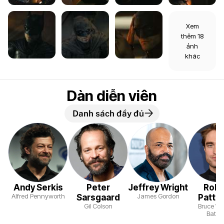
Xem
thêm 18
ảnh
khác
Dàn diễn viên
Danh sách đầy đủ
Andy Serkis
Peter
Jeffrey Wright
Robe
Alfred Pennyworth
James Gordon
Sarsgaard
Patti
Gil Colson
Bruce W
Batm