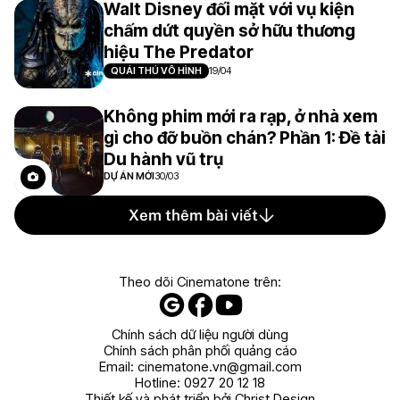
Walt Disney đối mặt với vụ kiện
chấm dứt quyền sở hữu thương
hiệu The Predator
QUÁI THÚ VÔ HÌNH
19/04
Không phim mới ra rạp, ở nhà xem
gì cho đỡ buồn chán? Phần 1: Đề tài
Du hành vũ trụ
DỰ ÁN MỚI
30/03
Xem thêm bài viết
Theo dõi Cinematone trên:
Chính sách dữ liệu người dùng
Chính sách phân phối quảng cáo
Email:
cinematone.vn@gmail.com
Hotline:
0927 20 12 18
Thiết kế và phát triển bởi Christ Design