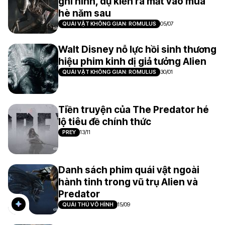
ghi hình, dự kiến ra mắt vào mùa
hè năm sau
QUÁI VẬT KHÔNG GIAN: ROMULUS
05/07
Walt Disney nỗ lực hồi sinh thương
hiệu phim kinh dị giả tưởng Alien
QUÁI VẬT KHÔNG GIAN: ROMULUS
30/01
Tiền truyện của The Predator hé
lộ tiêu đề chính thức
PREY
13/11
Danh sách phim quái vật ngoài
hành tinh trong vũ trụ Alien và
Predator
QUÁI THÚ VÔ HÌNH
15/09