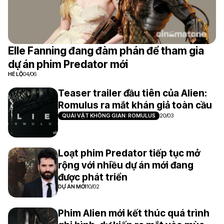
Elle Fanning đang đàm phán để tham gia
dự án phim Predator mới
HÉ LỘ
04/06
Teaser trailer đầu tiên của Alien:
Romulus ra mắt khán giả toàn cầu
QUÁI VẬT KHÔNG GIAN: ROMULUS
20/03
Loạt phim Predator tiếp tục mở
rộng với nhiều dự án mới đang
được phát triển
DỰ ÁN MỚI
10/02
Phim Alien mới kết thúc quá trình