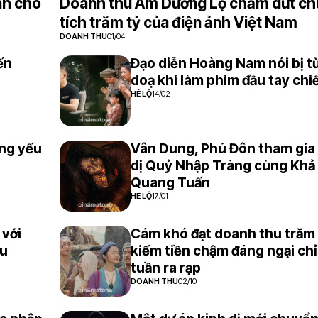
inh cho
Doanh thu Âm Dương Lộ chấm dứt ch
tích trăm tỷ của điện ảnh Việt Nam
DOANH THU
01/04
ến
Đạo diễn Hoàng Nam nói bị từ
doạ khi làm phim đầu tay chi
HÉ LỘ
14/02
ng yếu
Vân Dung, Phú Đôn tham gia
dị Quỷ Nhập Tràng cùng Khả
Quang Tuấn
HÉ LỘ
17/01
 với
Cám khó đạt doanh thu trăm t
ểu
kiếm tiền chậm đáng ngại chỉ
tuần ra rạp
DOANH THU
02/10