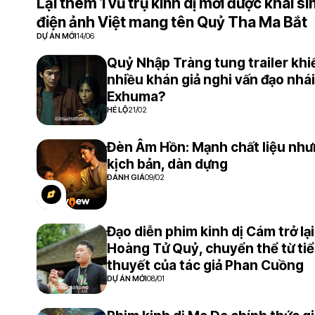
Lại thêm 1 vũ trụ kinh dị mới được khai s
điện ảnh Việt mang tên Quỷ Tha Ma Bắt
DỰ ÁN MỚI
14/06
Quỷ Nhập Tràng tung trailer khi
nhiều khán giả nghi vấn đạo nhái
Exhuma?
HÉ LỘ
21/02
Đèn Âm Hồn: Mạnh chất liệu như
kịch bản, dàn dựng
ĐÁNH GIÁ
09/02
Đạo diễn phim kinh dị Cám trở lại
Hoàng Tử Quỷ, chuyển thể từ ti
thuyết của tác giả Phan Cuồng
DỰ ÁN MỚI
08/01