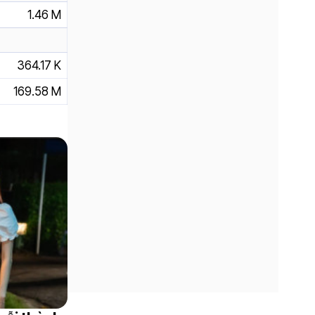
1.46 M
364.17 K
169.58 M