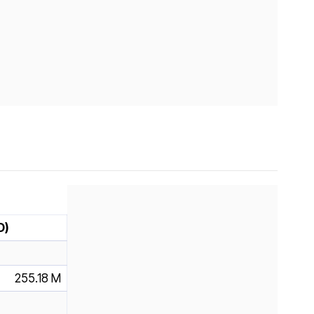
D)
255.18 M