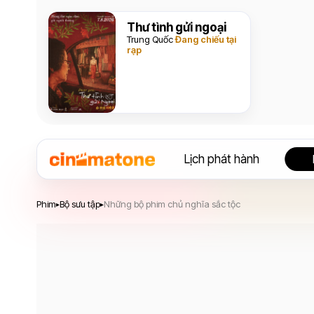
Thư tình gửi ngoại
Trung Quốc
Đang chiếu tại
rạp
Lịch phát hành
Phim
Bộ sưu tập
Những bộ phim chủ nghĩa sắc tộc
▸
▸