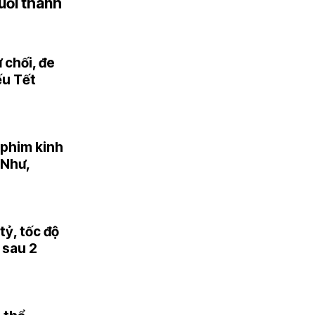
uỗi thành
 chối, đe
ếu Tết
 phim kinh
 Như,
ỷ, tốc độ
 sau 2