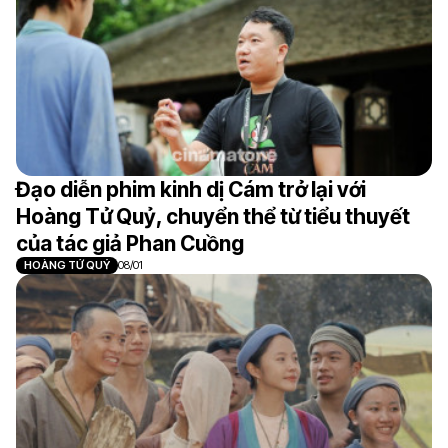
Đạo diễn phim kinh dị Cám trở lại với
Hoàng Tử Quỷ, chuyển thể từ tiểu thuyết
của tác giả Phan Cuồng
HOÀNG TỬ QUỶ
08/01