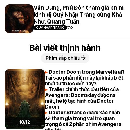
Vân Dung, Phú Đôn tham gia phim
kinh dị Quỷ Nhập Tràng cùng Khả
Như, Quang Tuấn
QUỶ NHẬP TRÀNG
17/01
Bài viết thịnh hành
Phim sắp chiếu
Doctor Doom trong Marvel là ai?
Tại sao phản diện này lại khác biệt
nhất từ trước đến nay?
Trailer chính thức đầu tiên của
Avengers: Doomsday được ra
mắt, hé lộ tạo hình của Doctor
Doom
Doctor Strange được xác nhận
sẽ tham gia trong vai trò quan
18/12
trọng ở cả 2 phần phim Avengers
sắp tới