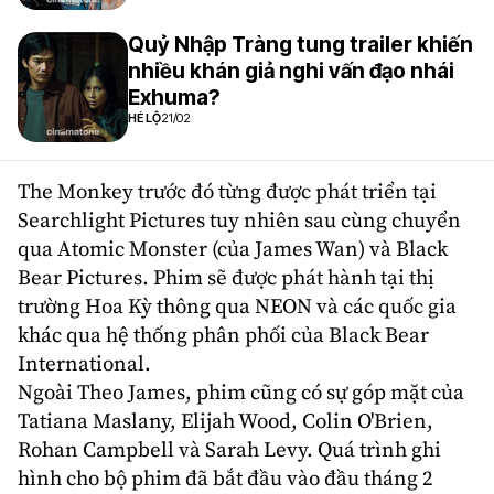
Quỷ Nhập Tràng tung trailer khiến
nhiều khán giả nghi vấn đạo nhái
Exhuma?
HÉ LỘ
21/02
The Monkey trước đó từng được phát triển tại
Searchlight Pictures tuy nhiên sau cùng chuyển
qua
Atomic Monster
(của James Wan) và
Black
Bear Pictures
. Phim sẽ được phát hành tại thị
trường Hoa Kỳ thông qua NEON và các quốc gia
khác qua hệ thống phân phối của Black Bear
International.
Ngoài Theo James, phim cũng có sự góp mặt của
Tatiana Maslany
,
Elijah Wood
,
Colin O'Brien
,
Rohan Campbell
và
Sarah Levy
. Quá trình ghi
hình cho bộ phim đã bắt đầu vào đầu tháng 2