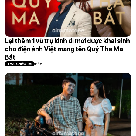
Lại thêm 1 vũ trụ kinh dị mới được khai sinh
cho điện ảnh Việt mang tên Quỷ Tha Ma
Bắt
THAI CHIÊU TÀI
14/06