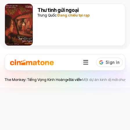
Thư tình gửi ngoại
Trung Quốc
Đang chiếu tại rạp
The Monkey: Tiếng Vọng Kinh Hoàng
The Monkey: Tiếng Vọng Kinh Hoàng
Bài viết
Một dự án kinh dị mới chuyể
▸
▸