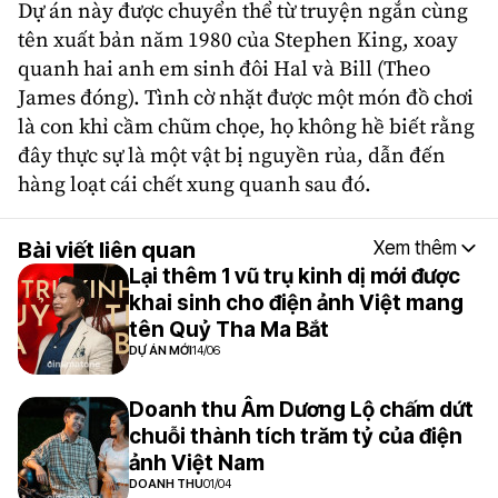
Dự án này được chuyển thể từ truyện ngắn cùng
tên xuất bản năm 1980 của
Stephen King
, xoay
quanh hai anh em sinh đôi Hal và Bill (
Theo
James
đóng). Tình cờ nhặt được một món đồ chơi
là con khỉ cầm chũm chọe, họ không hề biết rằng
đây thực sự là một vật bị nguyền rủa, dẫn đến
hàng loạt cái chết xung quanh sau đó.
Bài viết liên quan
Xem thêm
Lại thêm 1 vũ trụ kinh dị mới được
khai sinh cho điện ảnh Việt mang
tên Quỷ Tha Ma Bắt
DỰ ÁN MỚI
14/06
Doanh thu Âm Dương Lộ chấm dứt
chuỗi thành tích trăm tỷ của điện
ảnh Việt Nam
DOANH THU
01/04