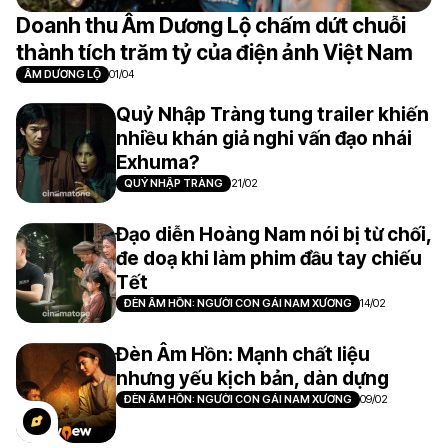
Doanh thu Âm Dương Lộ chấm dứt chuỗi
thành tích trăm tỷ của điện ảnh Việt Nam
ÂM DƯƠNG LỘ
01/04
Quỷ Nhập Tràng tung trailer khiến
nhiều khán giả nghi vấn đạo nhái
Exhuma?
QUỶ NHẬP TRÀNG
21/02
Đạo diễn Hoàng Nam nói bị từ chối,
đe doạ khi làm phim đầu tay chiếu
Tết
ĐÈN ÂM HỒN: NGƯỜI CON GÁI NAM XƯƠNG
14/02
Đèn Âm Hồn: Mạnh chất liệu
nhưng yếu kịch bản, dàn dựng
ĐÈN ÂM HỒN: NGƯỜI CON GÁI NAM XƯƠNG
09/02