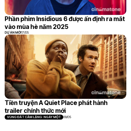
Phần phim Insidious 6 được ấn định ra mắt
vào mùa hè năm 2025
DỰ ÁN MỚI
17/05
Tiền truyện A Quiet Place phát hành
trailer chính thức mới
VÙNG ĐẤT CÂM LẶNG: NGÀY MỘT
09/05