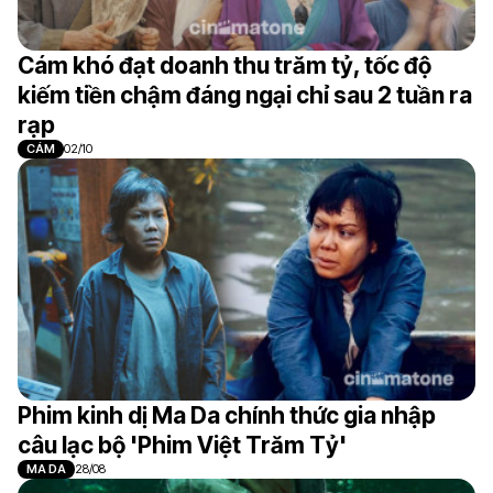
Cám khó đạt doanh thu trăm tỷ, tốc độ
kiếm tiền chậm đáng ngại chỉ sau 2 tuần ra
rạp
CÁM
02/10
Phim kinh dị Ma Da chính thức gia nhập
câu lạc bộ 'Phim Việt Trăm Tỷ'
MA DA
28/08