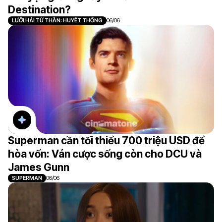
Destination?
LƯỠI HÁI TỬ THẦN: HUYẾT THỐNG
06/06
Superman cần tối thiểu 700 triệu USD để
hòa vốn: Ván cược sống còn cho DCU và
James Gunn
SUPERMAN
06/06