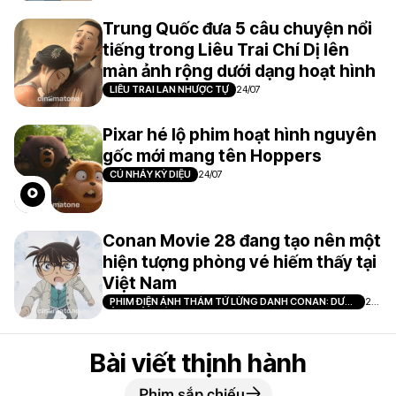
Trung Quốc đưa 5 câu chuyện nổi
tiếng trong Liêu Trai Chí Dị lên
màn ảnh rộng dưới dạng hoạt hình
LIÊU TRAI LAN NHƯỢC TỰ
24/07
Pixar hé lộ phim hoạt hình nguyên
gốc mới mang tên Hoppers
CÚ NHẢY KỲ DIỆU
24/07
Conan Movie 28 đang tạo nên một
hiện tượng phòng vé hiếm thấy tại
Việt Nam
PHIM ĐIỆN ẢNH THÁM TỬ LỪNG DANH CONAN: DƯ
21/
ẢNH CỦA ĐỘC NHÃN
07
Bài viết thịnh hành
Phim sắp chiếu