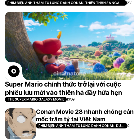
PHIM ĐIỆN ẢNH THÁM TỬ LỪNG DANH CONAN: THIÊN THẦN SA NGÃ
21/0
TRÊN XA LỘ
7
Super Mario chính thức trở lại với cuộc
phiêu lưu mới vào thiên hà đầy hứa hẹn
THE SUPER MARIO GALAXY MOVIE
13/09
Conan Movie 28 nhanh chóng cán
mốc trăm tỷ tại Việt Nam
PHIM ĐIỆN ẢNH THÁM TỬ LỪNG DANH CONAN: DƯ
28/
ẢNH CỦA ĐỘC NHÃN
07