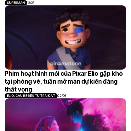
SUPERMAN
18/07
Phim hoạt hình mới của Pixar Elio gặp khó
tại phòng vé, tuần mở màn dự kiến đáng
thất vọng
ELIO: CẬU BÉ ĐẾN TỪ TRÁI ĐẤT
22/06