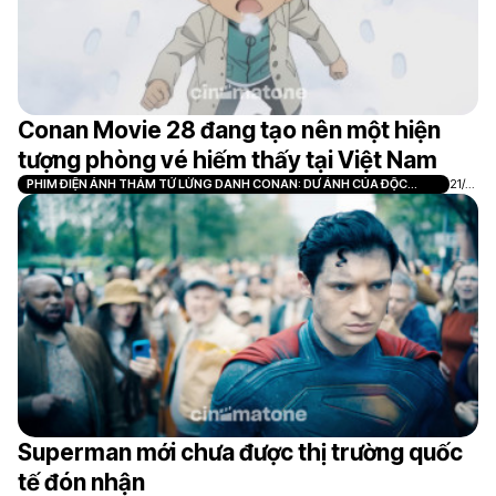
Conan Movie 28 đang tạo nên một hiện
tượng phòng vé hiếm thấy tại Việt Nam
PHIM ĐIỆN ẢNH THÁM TỬ LỪNG DANH CONAN: DƯ ẢNH CỦA ĐỘC
21/0
NHÃN
7
Superman mới chưa được thị trường quốc
tế đón nhận