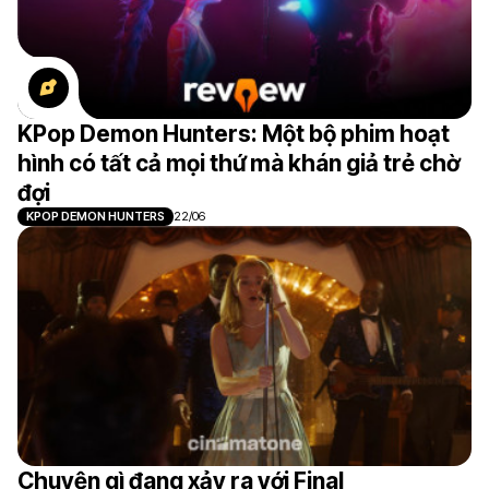
KPop Demon Hunters: Một bộ phim hoạt
hình có tất cả mọi thứ mà khán giả trẻ chờ
đợi
KPOP DEMON HUNTERS
22/06
Chuyện gì đang xảy ra với Final