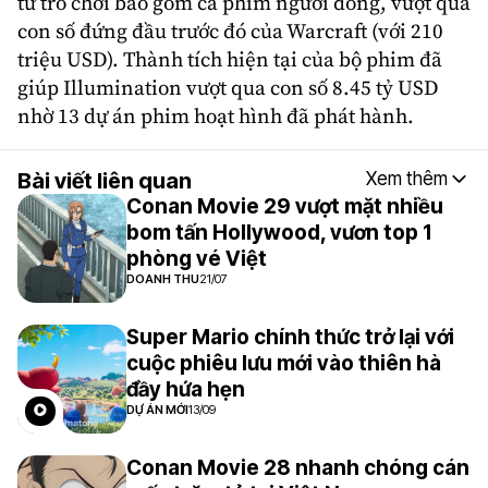
từ
trò chơi
bao gồm cả phim người đóng, vượt qua
con số đứng đầu trước đó của Warcraft (với 210
triệu USD). Thành tích hiện tại của bộ phim đã
giúp Illumination vượt qua con số 8.45 tỷ USD
nhờ 13 dự án phim hoạt hình đã phát hành.
Bài viết liên quan
Xem thêm
Conan Movie 29 vượt mặt nhiều
bom tấn Hollywood, vươn top 1
phòng vé Việt
DOANH THU
21/07
Super Mario chính thức trở lại với
cuộc phiêu lưu mới vào thiên hà
đầy hứa hẹn
DỰ ÁN MỚI
13/09
Conan Movie 28 nhanh chóng cán