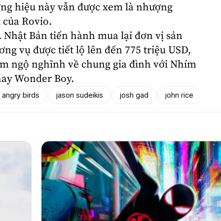
ương hiệu này vẫn được xem là nhượng
 của Rovio.
Nhật Bản tiến hành mua lại đơn vị sản
ơng vụ được tiết lộ lên đến 775 triệu USD,
im ngộ nghĩnh về chung gia đình với Nhím
hay Wonder Boy.
 angry birds
jason sudeikis
josh gad
john rice