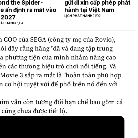
nd the Spider-
gửi đi xin cấp phép phát
e ấn định ra mắt vào
hành tại Việt Nam
LỊCH PHÁT HÀNH
21/02
 2027
HÁT HÀNH
01/04
êm COO của SEGA (công ty mẹ của Rovio),
ới đây rằng hãng "đã và đang tập trung
đa phương tiện của mình nhằm nâng cao
trên các thương hiệu trò chơi nổi tiếng. Và
 Movie 3 sắp ra mắt là "hoàn toàn phù hợp
n cơ hội tuyệt vời để phổ biến nó đến với
phim vẫn còn tương đối hạn chế bao gồm cả
cũng chưa được tiết lộ.