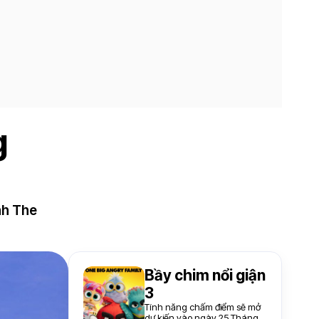
g
nh The
Bầy chim nổi giận
3
Tính năng chấm điểm sẽ mở
dự kiến vào ngày 25 Tháng