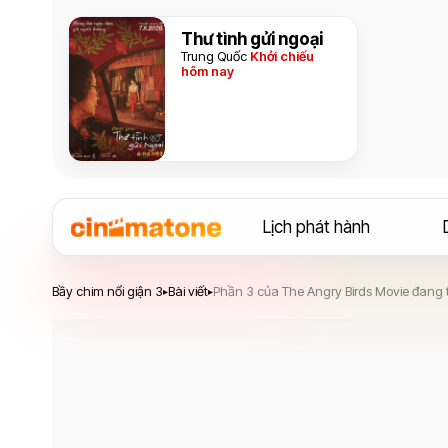
Thư tình gửi ngoại
Trung Quốc
Khởi chiếu
hôm nay
Lịch phát hành
Bầy chim nổi giận 3
Bầy chim nổi giận 3
Bài viết
Phần 3 của The Angry Birds Movie đang t
▸
▸