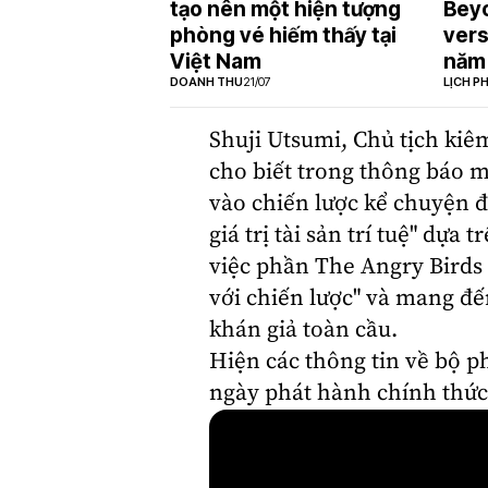
tạo nên một hiện tượng
Beyo
phòng vé hiếm thấy tại
vers
Việt Nam
năm
DOANH THU
21/07
LỊCH P
Shuji Utsumi, Chủ tịch ki
cho biết trong thông báo m
vào chiến lược kể chuyện 
giá trị tài sản trí tuệ" dựa 
việc phần The Angry Birds
với chiến lược" và mang đế
khán giả toàn cầu.
Hiện các thông tin về bộ 
ngày phát hành chính thức 