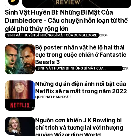
Sinh Vật Huyền Bí: Những Bí Mật Của
Dumbledore - Câu chuyện hỗn loạn từ thế
giới phù thủy rộng lớn
SINH VẬT HUYỀN BÍ: NHỮNG BÍ MẬT CỦA DUMBLEDORE
09/04
Bộ poster nhân vật hé lộ hai thái
cực trong cuộc chiến ở Fantastic
Beasts 3
SINH VẬT HUYỀN BÍ: NHỮNG BÍ MẬT CỦA
23/0
DUMBLEDORE
2
Những dự án điện ảnh nổi bật của
Netflix sẽ ra mắt trong năm 2022
LỊCH PHÁT HÀNH
06/02
Nguồn cơn khiến J K Rowling bị
chỉ trích và tương lai với nhượng
quyền Wizarding World