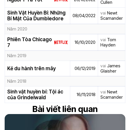
Cullen
Sinh Vật Huyền Bí: Những
vai
Newt
08/04/2022
Scamander
Bí Mật Của Dumbledore
Năm 2020
Phiên Tòa Chicago
vai
Tom
16/10/2020
Hayden
7
Năm 2019
vai
James
Kẻ du hành trên mây
06/12/2019
Glaisher
Năm 2018
Sinh vật huyền bí: Tội ác
vai
Newt
16/11/2018
Scamander
của Grindelwald
Bài viết liên quan