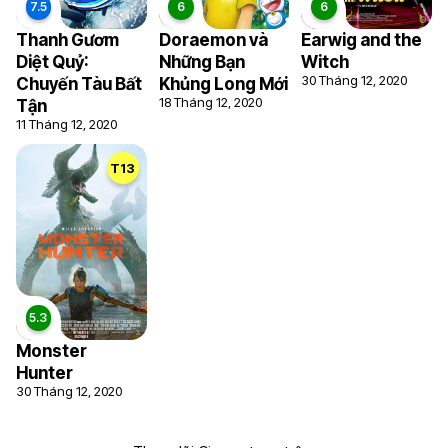
Thanh Gươm
Doraemon và
Earwig and the
Diệt Quỷ:
Những Bạn
Witch
30 Tháng 12, 2020
Chuyến Tàu Bất
Khủng Long Mới
18 Tháng 12, 2020
Tận
11 Tháng 12, 2020
T13
6.4
Monster
Hunter
30 Tháng 12, 2020