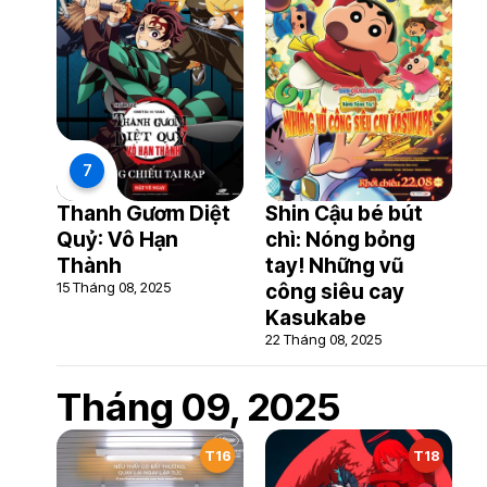
7
Thanh Gươm Diệt
Shin Cậu bé bút
Quỷ: Vô Hạn
chì: Nóng bỏng
Thành
tay! Những vũ
15 Tháng 08, 2025
công siêu cay
Kasukabe
22 Tháng 08, 2025
Tháng 09, 2025
T16
T18