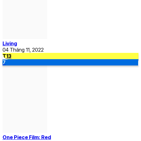
Living
04 Tháng 11, 2022
T13
7
One Piece Film: Red