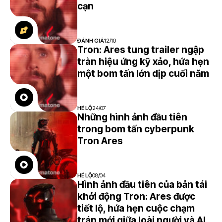
5.5
cạn
ĐÁNH GIÁ
12/10
Tron: Ares tung trailer ngập
tràn hiệu ứng kỹ xảo, hứa hẹn
một bom tấn lớn dịp cuối năm
HÉ LỘ
24/07
Những hình ảnh đầu tiên
trong bom tấn cyberpunk
Tron Ares
HÉ LỘ
08/04
Hình ảnh đầu tiên của bản tái
khởi động Tron: Ares được
tiết lộ, hứa hẹn cuộc chạm
trán mới giữa loài người và AI