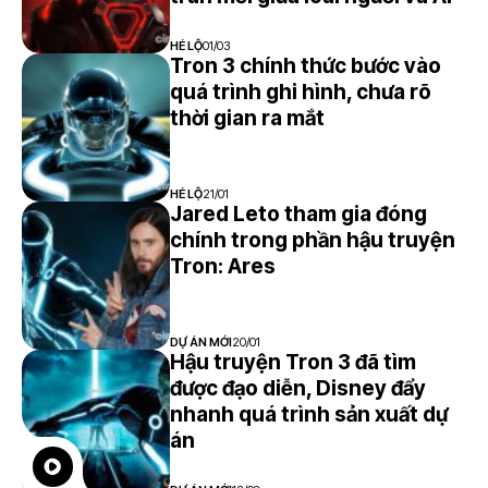
HÉ LỘ
01/03
Tron 3 chính thức bước vào
quá trình ghi hình, chưa rõ
thời gian ra mắt
HÉ LỘ
21/01
Jared Leto tham gia đóng
chính trong phần hậu truyện
Tron: Ares
DỰ ÁN MỚI
20/01
Hậu truyện Tron 3 đã tìm
được đạo diễn, Disney đẩy
nhanh quá trình sản xuất dự
án