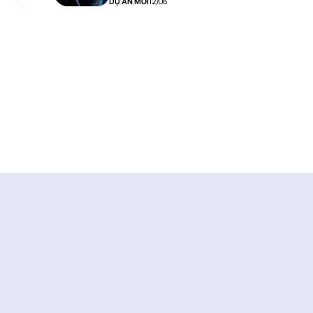
DỰ ÁN MỚI
12/08
Trung tâm dữ liệu điện ảnh
Phim sắp ra mắt