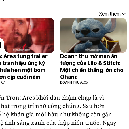
Xem thêm
: Ares tung trailer
Doanh thu mở màn ấn
 tràn hiệu ứng kỹ
tượng của Lilo & Stitch:
 hứa hẹn một bom
Một chiến thắng lớn cho
lớn dịp cuối năm
Ohana
/07
DOANH THU
26/05
n Tron: Ares khởi đầu chậm chạp là vì
hạt trong trí nhớ công chúng. Sau hơn
ế hệ khán giả mới hầu như không còn gắn
hệ ánh sáng xanh của thập niên trước. Ngay