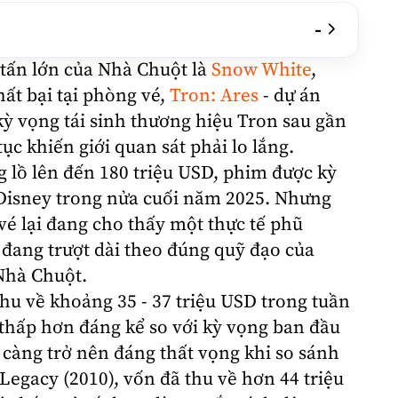
-
tấn lớn của Nhà Chuột là
Snow White
,
ất bại tại phòng vé,
Tron: Ares
- dự án
ỳ vọng tái sinh thương hiệu Tron sau gần
tục khiến giới quan sát phải lo lắng.
g lồ lên đến 180 triệu USD, phim được kỳ
Disney
trong nửa cuối năm 2025. Nhưng
é lại đang cho thấy một thực tế phũ
đang trượt dài theo đúng quỹ đạo của
Nhà Chuột.
hu về khoảng 35 - 37 triệu USD trong tuần
 thấp hơn đáng kể so với kỳ vọng ban đầu
y càng trở nên đáng thất vọng khi so sánh
Legacy (2010), vốn đã thu về hơn 44 triệu