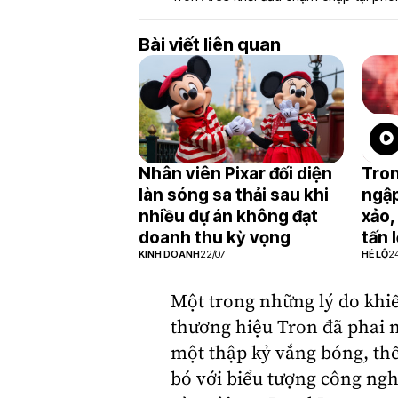
Bài viết liên quan
Nhân viên Pixar đối diện
Tron
làn sóng sa thải sau khi
ngập
nhiều dự án không đạt
xảo,
doanh thu kỳ vọng
tấn 
KINH DOANH
22/07
HÉ LỘ
24
Một trong những lý do khiế
thương hiệu Tron đã phai n
một thập kỷ vắng bóng, th
bó với biểu tượng công ng