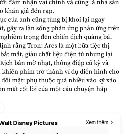
ười đảm nhận vai chính và cũng là nhà sản
o khán giả đến rạp.
ục của anh cũng từng bị khơi lại ngay
t, gây ra làn sóng phản ứng phản ứng trên
nghiêm trọng đến chiến dịch quảng bá.
nh rằng Tron: Ares là một bữa tiệc thị
 bắt mắt, giàu chất liệu điện tử nhưng lại
 Kịch bản mờ nhạt, thông điệp cũ kỹ và
 khiến phim trở thành ví dụ điển hình cho
đối mặt: phụ thuộc quá nhiều vào kỹ xảo
ên mất cốt lõi của một câu chuyện hấp
Walt Disney Pictures
Xem thêm