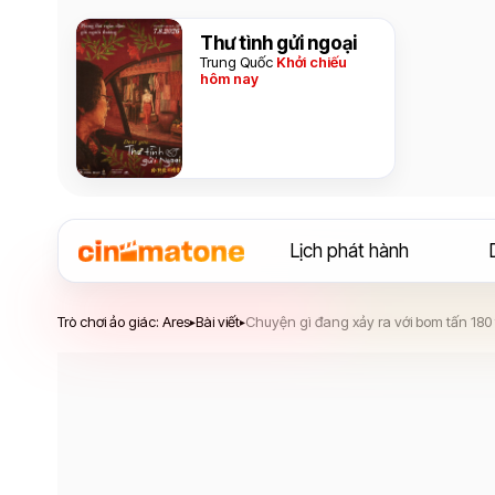
Thư tình gửi ngoại
Trung Quốc
Khởi chiếu
hôm nay
Lịch phát hành
Trò chơi ảo giác: Ares
Trò chơi ảo giác: Ares
Bài viết
Chuyện gì đang xảy ra với bom tấn 180
▸
▸