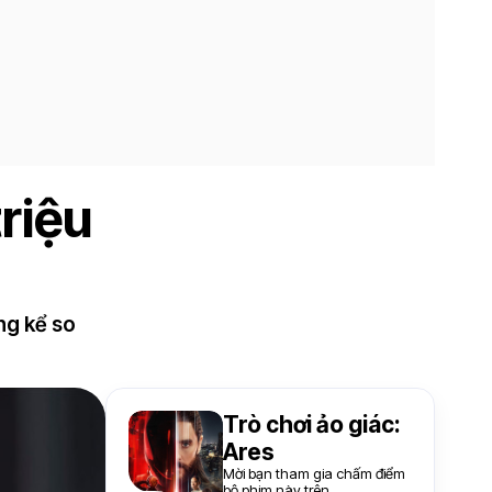
riệu
ng kể so
Trò chơi ảo giác:
Ares
Mời bạn tham gia chấm điểm
bộ phim này trên