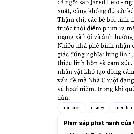
cả ngôi sao
Jared Leto
- ng
xuất, cũng không đủ sức ké
Thậm chí, các bê bối tình d
trước thời điểm phim ra mắ
mạng xã hội và ảnh hưởng 
Nhiều nhà phê bình nhận đị
giác đúng nghĩa: lung linh,
thiếu linh hồn và cảm xúc.
nhân vật khó tạo đồng cảm
vấn đề mà Nhà Chuột đang 
và hoài niệm, trong khi qu
dẫn.
tron ares
disney
jared leto
Phim sắp phát hành của 