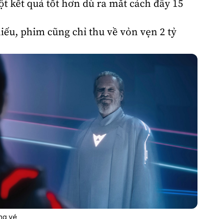
t kết quả tốt hơn dù ra mắt cách đây 15
hiếu, phim cũng chỉ thu về vỏn vẹn 2 tỷ
ng vé