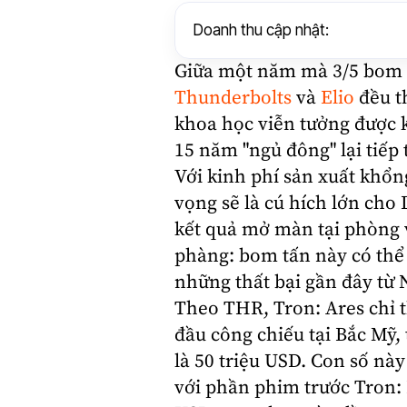
Doanh thu cập nhật:
Giữa một năm mà 3/5 bom 
Thunderbolts
và
Elio
đều th
khoa học viễn tưởng được k
15 năm "ngủ đông" lại tiếp 
Với kinh phí sản xuất khổn
vọng sẽ là cú hích lớn cho
kết quả mở màn tại phòng v
phàng: bom tấn này có thể 
những thất bại gần đây từ 
Theo THR, Tron: Ares chỉ t
đầu công chiếu tại Bắc Mỹ,
là 50 triệu USD. Con số nà
với phần phim trước Tron: 