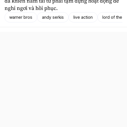
đã khiến nam tài tử phải tạm dựng hoạt động để
nghỉ ngơi và hồi phục.
warner bros
andy serkis
live action
lord of the r