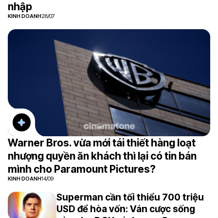
nhập
KINH DOANH
28/07
Warner Bros. vừa mới tái thiết hàng loạt
nhượng quyền ăn khách thì lại có tin bán
mình cho Paramount Pictures?
KINH DOANH
14/09
Superman cần tối thiểu 700 triệu
USD để hòa vốn: Ván cược sống