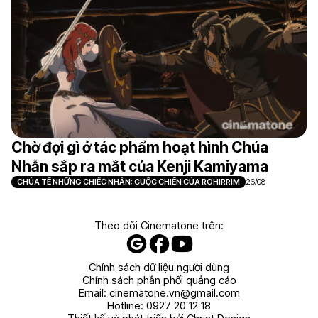
Chờ đợi gì ở tác phẩm hoạt hình Chúa
Nhẫn sắp ra mắt của Kenji Kamiyama
CHÚA TỂ NHỮNG CHIẾC NHẪN: CUỘC CHIẾN CỦA ROHIRRIM
26/08
Theo dõi Cinematone trên:
Chính sách dữ liệu người dùng
Chính sách phân phối quảng cáo
Email:
cinematone.vn@gmail.com
Hotline:
0927 20 12 18