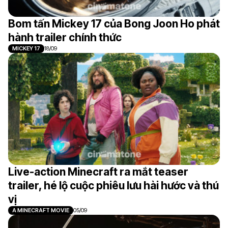
Bom tấn Mickey 17 của Bong Joon Ho phát
hành trailer chính thức
MICKEY 17
18/09
Live-action Minecraft ra mắt teaser
trailer, hé lộ cuộc phiêu lưu hài hước và thú
vị
A MINECRAFT MOVIE
05/09