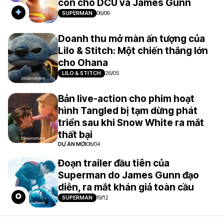
còn cho DCU và James Gunn
SUPERMAN
06/06
Doanh thu mở màn ấn tượng của
Lilo & Stitch: Một chiến thắng lớn
cho Ohana
LILO & STITCH
26/05
Bản live-action cho phim hoạt
hình Tangled bị tạm dừng phát
triển sau khi Snow White ra mắt
thất bại
DỰ ÁN MỚI
08/04
Đoạn trailer đầu tiên của
Superman do James Gunn đạo
diễn, ra mắt khán giả toàn cầu
SUPERMAN
19/12