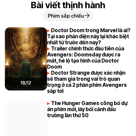
Bài viết thịnh hành
Phim sắp chiếu
Doctor Doom trong Marvel là ai?
Tại sao phản diện này lại khác biệt
nhất từ trước đến nay?
Trailer chính thức đầu tiên của
Avengers: Doomsday được ra
mắt, hé lộ tạo hình của Doctor
Doom
Doctor Strange được xác nhận
sẽ tham gia trong vai trò quan
18/12
trọng ở cả 2 phần phim Avengers
sắp tới
The Hunger Games công bố dự
án phim mới, lấy bối cảnh đấu
trường lần thứ 50