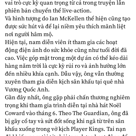
vai trò cực kỳ quan trọng từ cả trong truyện lẫn
phiên bản chuyển thể live-action.
Và hình tượng do Ian McKellen thể hiện cũng tạo
được sức hút và để lại niềm yêu thích mãnh liệt
nơi người hâm mộ.
Hiện tại, nam diễn viên ít tham gia các hoạt
động điện ảnh do sức khỏe cũng như tuổi đời đã
cao. Việc góp mặt trong một dự án có thể kéo dài
hàng năm trời là cực kỳ rủi ro và ảnh hưởng lớn
đến nhiều khía cạnh. Dẫu vậy, ông vẫn thường
xuyên tham gia diễn kịch sân khấu tại quê nhà
Vương Quốc Anh.
Gần đây nhất, ông gặp phải chấn thương nghiêm
trọng khi tham gia trình diễn tại nhà hát Noël
Coward vào tháng 6. Theo The Guardian, ông đã
bị gãy cổ tay và sứt đốt sống khi ngã từ trên sân
khấu xuống trong vở kịch Player Kings. Tai nạn