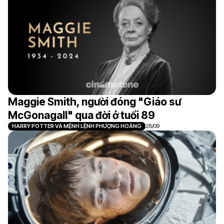
Maggie Smith, người đóng "Giáo sư
McGonagall" qua đời ở tuổi 89
HARRY POTTER VÀ MỆNH LỆNH PHƯỢNG HOÀNG
28/09