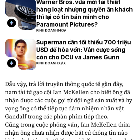
Warner Bros. vừa mới tái thiết
hàng loạt nhượng quyền ăn khách
thì lại có tin bán mình cho
Paramount Pictures?
KINH DOANH
14/09
Superman cần tối thiểu 700 triệu
USD để hòa vốn: Ván cược sống
còn cho DCU và James Gunn
KINH DOANH
06/06
Dẫu vậy, trả lời truyền thông quốc tế gần đây,
nam tài tử gạo cội
Ian McKellen
cho biết ông đã
nhận được các cuộc gọi từ đội ngũ sản xuất và hy
vọng ông có thể tiếp tục đảm nhiệm nhân vật
Gandalf trong các phần phim tiếp theo.
Cũng trong cuộc phỏng vấn, Ian McKellen thừa
nhận ông chưa nhận được bất cứ thông tin nào