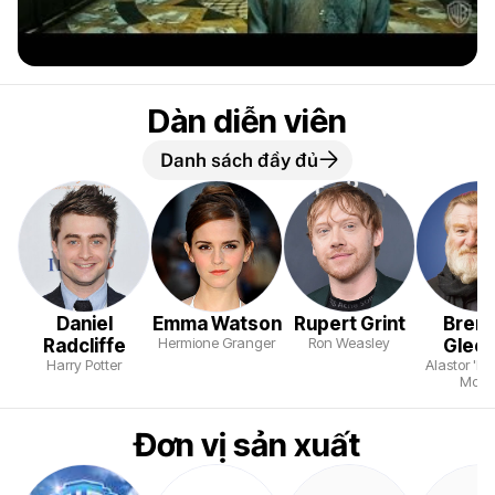
Dàn diễn viên
Danh sách đầy đủ
Daniel
Emma Watson
Rupert Grint
Bren
Hermione Granger
Ron Weasley
Radcliffe
Glee
Harry Potter
Alastor 'M
Mood
Đơn vị sản xuất