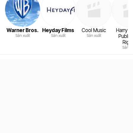
Warner Bros.
Heyday Films
Cool Music
Harry P
Sản xuất
Sản xuất
Sản xuất
Publis
Righ
Sản x