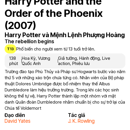
Harry Potter and the
Order of the Phoenix
(2007)
Harry Potter và Mệnh Lệnh Phượng Hoàng
The rebellion begins
Phổ biến cho người xem từ 13 tuổi trở lên.
T13
138
Hoa Kỳ
,
Vương
Giả tưởng
,
Hành động
,
Live
phút
Quốc Anh
action
,
Phiêu lưu
Trường đào tạo Phù Thủy và Pháp sư Hogwarts bước vào năm
thứ 5 với những xáo trộn chưa từng có. Nhân viên của Bộ pháp
thuật Dolores Umbridge được bổ nhiệm thay thế Albus
Dumbledore làm hiệu trưởng trường. Trong khi các học sinh
không thể tự vệ, Harry Potter thành lập một nhóm với mật
danh Quân đoàn Dumbledore nhằm chuẩn bị cho sự trở lại của
Chúa tể Voldemort
Đạo diễn
Tác giả
David Yates
J. K. Rowling