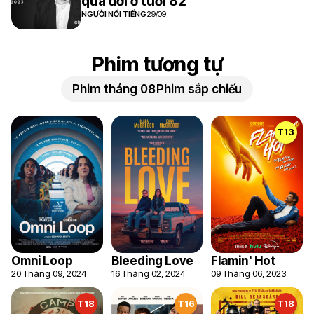
qua đời ở tuổi 82
NGƯỜI NỔI TIẾNG
29/09
Phim tương tự
Phim tháng 08
Phim sắp chiếu
7.5
7.5
T13
Omni Loop
Bleeding Love
Flamin' Hot
20 Tháng 09, 2024
16 Tháng 02, 2024
09 Tháng 06, 2023
T18
T16
T18