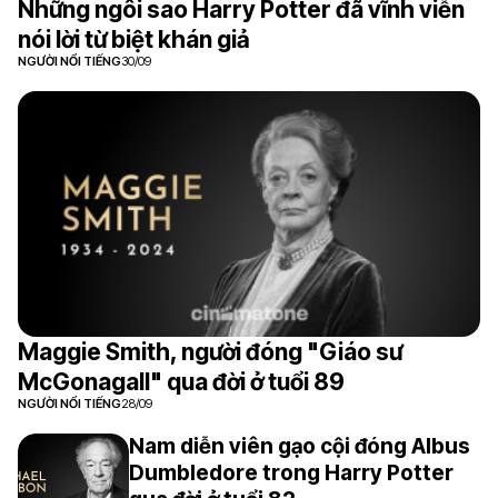
Những ngôi sao Harry Potter đã vĩnh viễn
nói lời từ biệt khán giả
NGƯỜI NỔI TIẾNG
30/09
Maggie Smith, người đóng "Giáo sư
McGonagall" qua đời ở tuổi 89
NGƯỜI NỔI TIẾNG
28/09
Nam diễn viên gạo cội đóng Albus
Dumbledore trong Harry Potter