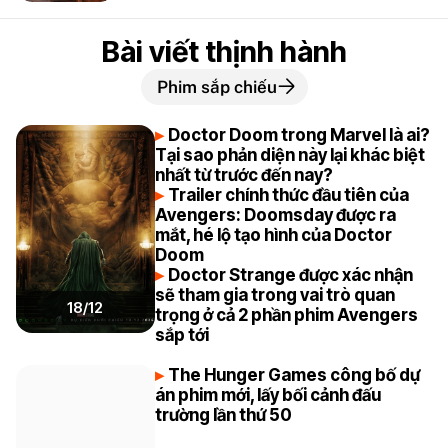
Bài viết thịnh hành
Phim sắp chiếu
Doctor Doom trong Marvel là ai?
Tại sao phản diện này lại khác biệt
nhất từ trước đến nay?
Trailer chính thức đầu tiên của
Avengers: Doomsday được ra
mắt, hé lộ tạo hình của Doctor
Doom
Doctor Strange được xác nhận
sẽ tham gia trong vai trò quan
18/12
trọng ở cả 2 phần phim Avengers
sắp tới
The Hunger Games công bố dự
án phim mới, lấy bối cảnh đấu
trường lần thứ 50