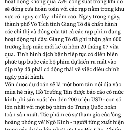
hoạt động không quá 75% công suất trong khi đó
sẽ đóng cửa hoàn toàn với các rạp nằm trong khu
vực có nguy cơ lây nhiễm cao. Ngay trong ngày,
thành phố Vô Tích tỉnh Giang Tô đã chấp hành
các chỉ thị và đóng cửa tất cả các rạp phim đang
hoạt động tại đây. Giang Tô đã ghi nhận gần 600
trường hợp mắc mới kể từ hôm 20 tháng 07 vừa
qua. Tình hình dịch bệnh tiếp tục có diễn biến
phức tạp buộc các bộ phim dự kiến ra mắt vào
dịp này đã phải có động thái về việc điều chỉnh
ngày phát hành.
Vốn được dự đoán sẽ là một bom tấn nội địa vào
mùa hè này, Hồ Trường Tân được báo cáo có mức
kinh phí sản xuất lên đến 200 triệu USD - con số
lớn nhất với một bộ phim do Trung Quốc hoàn
toàn sản xuất. Tác phẩm có sự tham gia của 'ông
hoàng phóng vé'
Ngô Kinh
- người từng xuất hiện
trong các dự án lớn như Lưu Lạc Địa Cầu, Chiến