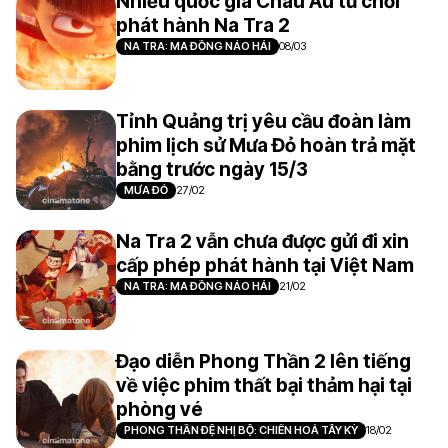
Nhiều quốc gia Châu Âu từ chối
phát hành Na Tra 2
NA TRA: MA ĐỒNG NÁO HẢI
08/03
Tỉnh Quảng trị yêu cầu đoàn làm
phim lịch sử Mưa Đỏ hoàn trả mặt
bằng trước ngày 15/3
MƯA ĐỎ
27/02
Na Tra 2 vẫn chưa được gửi đi xin
cấp phép phát hành tại Việt Nam
NA TRA: MA ĐỒNG NÁO HẢI
21/02
Đạo diễn Phong Thần 2 lên tiếng
về việc phim thất bại thảm hại tại
phòng vé
PHONG THẦN ĐỆ NHỊ BỘ: CHIẾN HOẢ TÂY KỲ
18/02