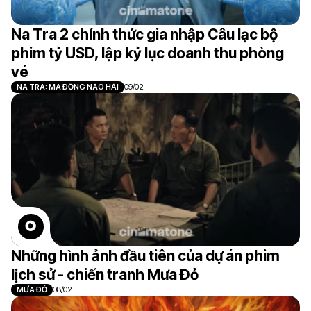
Na Tra 2 chính thức gia nhập Câu lạc bộ
phim tỷ USD, lập kỷ lục doanh thu phòng
vé
NA TRA: MA ĐỒNG NÁO HẢI
09/02
Những hình ảnh đầu tiên của dự án phim
lịch sử - chiến tranh Mưa Đỏ
MƯA ĐỎ
08/02