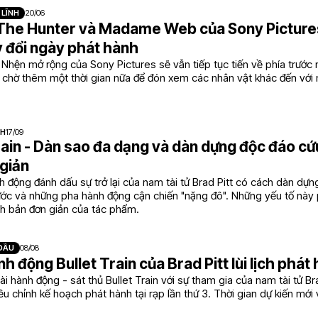
 LĨNH
20/06
The Hunter và Madame Web của Sony Picture
y đổi ngày phát hành
 Nhện mở rộng của Sony Pictures sẽ vẫn tiếp tục tiến về phía trước
chờ thêm một thời gian nữa để đón xem các nhân vật khác đến với
NH
17/09
rain - Dàn sao đa dạng và dàn dựng độc đáo cứ
giản
 động đánh dấu sự trở lại của nam tài tử Brad Pitt có cách dàn dựng
ước và những pha hành động cận chiến "nặng đô". Những yếu tố này
ch bản đơn giản của tác phẩm.
 ĐẦU
08/08
h động Bullet Train của Brad Pitt lùi lịch phát
ài hành động - sát thủ Bullet Train với sự tham gia của nam tài tử Bra
iều chỉnh kế hoạch phát hành tại rạp lần thứ 3. Thời gian dự kiến mớ