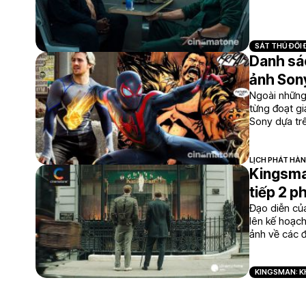
SÁT THỦ ĐỐI
Danh sác
ảnh Son
Ngoài những
từng đoạt gi
Sony dựa tr
sắp ra mắt.
LỊCH PHÁT HÀ
Kingsman
tiếp 2 p
Đạo diễn củ
lên kế hoạch
ảnh về các đ
KINGSMAN: K