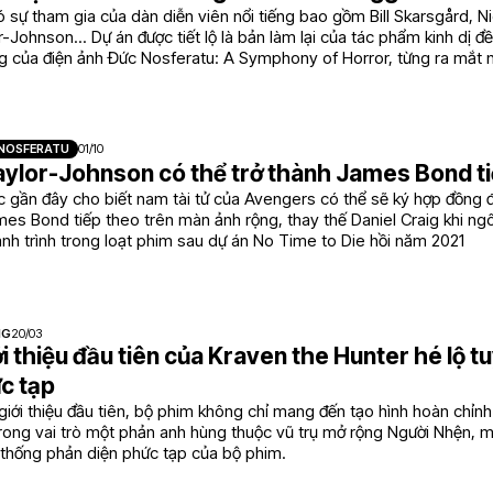
 sự tham gia của dàn diễn viên nổi tiếng bao gồm Bill Skarsgård, Ni
-Johnson... Dự án được tiết lộ là bản làm lại của tác phẩm kinh dị đề
ng của điện ảnh Đức Nosferatu: A Symphony of Horror, từng ra mắt 
 NOSFERATU
01/10
aylor-Johnson có thể trở thành James Bond t
ức gần đây cho biết nam tài tử của Avengers có thể sẽ ký hợp đồng
es Bond tiếp theo trên màn ảnh rộng, thay thế Daniel Craig khi ngô
nh trình trong loạt phim sau dự án No Time to Die hồi năm 2021
NG
20/03
i thiệu đầu tiên của Kraven the Hunter hé lộ 
c tạp
iới thiệu đầu tiên, bộ phim không chỉ mang đến tạo hình hoàn chỉn
trong vai trò một phản anh hùng thuộc vũ trụ mở rộng Người Nhện, 
ệ thống phản diện phức tạp của bộ phim.