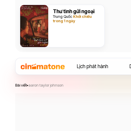
Thư tình gửi ngoại
Trung Quốc
Khởi chiếu
trong 1 ngày
Lịch phát hành
Bài viết
aaron taylor johnson
▸