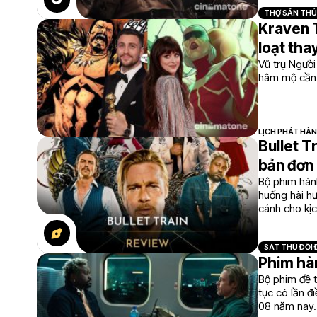
THỢ SĂN THỦ
Kraven 
loạt tha
Vũ trụ Người
hâm mộ cần 
LỊCH PHÁT HÀ
Bullet T
bản đơn 
Bộ phim hành
huống hài h
cánh cho kị
SÁT THỦ ĐỐI
Phim hàn
Bộ phim đề t
tục có lần đ
08 năm nay.