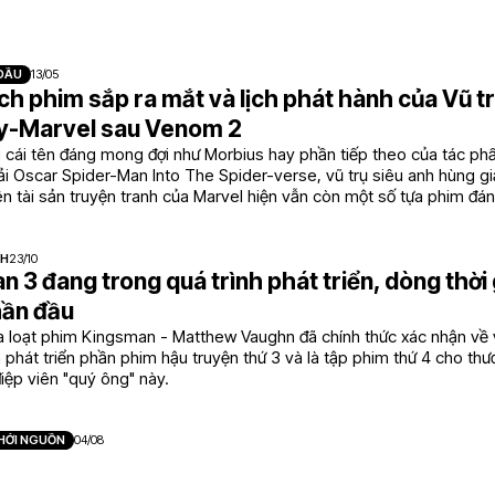
 ĐẦU
13/05
h phim sắp ra mắt và lịch phát hành của Vũ tr
y-Marvel sau Venom 2
 cái tên đáng mong đợi như Morbius hay phần tiếp theo của tác ph
ải Oscar Spider-Man Into The Spider-verse, vũ trụ siêu anh hùng g
ên tài sản truyện tranh của Marvel hiện vẫn còn một số tựa phim đ
NH
23/10
 3 đang trong quá trình phát triển, dòng thời 
hần đầu
a loạt phim Kingsman - Matthew Vaughn đã chính thức xác nhận về
 phát triển phần phim hậu truyện thứ 3 và là tập phim thứ 4 cho thư
iệp viên "quý ông" này.
HỞI NGUỒN
04/08