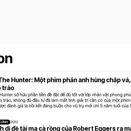
on
The Hunter: Một phim phản anh hùng chắp vá,
 trào
unter sở hữu phần tiền đề đặt để đủ tốt với lớp nhân vật phong phú
o trào, không đủ đầu tư đã làm mất tính giải trí cần có của một phi
ợc đánh giá là hồi kết đáng buồn cho vũ trụ mới chỉ 5 năm tuổi của
h rộng.
 LĨNH
20/12
h dị đề tài ma cà rồng của Robert Eggers ra mắ