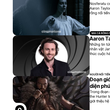
Nosferatu có
Aaron Taylor
rồng nổi tiế
MA CÀ RỒNG
Aaron T
Những tin t
nhân vật Jam
thúc cuộc hà
NGƯỜI NỔI TIẾ
Đoạn giớ
diện phứ
Trong đoạn g
the Hunter 
giới thiệu h