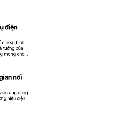
ụ điện
ẩm hoạt hình
iả tưởng của
áng mong chờ
gian nối
 việc ông đang
ơng hiệu điện