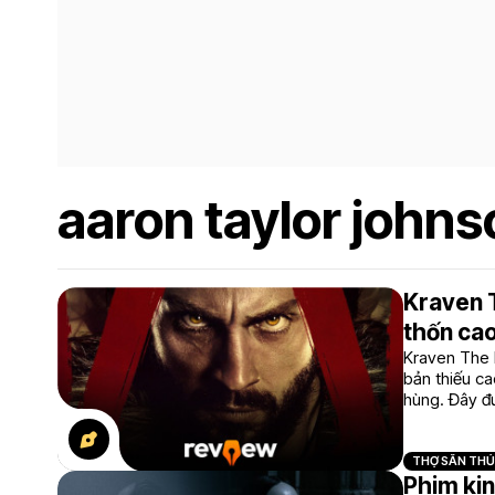
aaron taylor johns
Kraven 
thốn cao
Kraven The H
bản thiếu ca
hùng. Đây đư
trên màn ản
THỢ SĂN THỦ
Phim kin