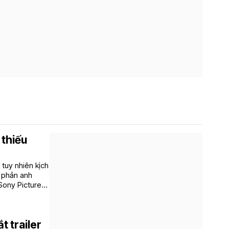
 thiếu
 tuy nhiên kịch
m phản anh
 Sony Pictures
t trailer