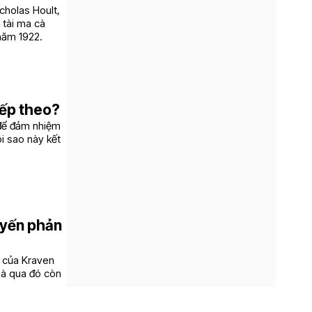
cholas Hoult,
 tài ma cà
năm 1922.
iếp theo?
 để đảm nhiệm
i sao này kết
tuyến phản
h của Kraven
mà qua đó còn