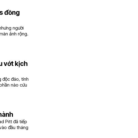
s đồng
 nhưng người
 màn ảnh rộng.
u vớt kịch
 độc đáo, tính
 phần nào cứu
 hành
d Pitt đã tiếp
i vào đầu tháng