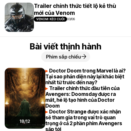
Trailer chính thức tiết lộ kẻ thù
mới của Venom
VENOM: KÈO CUỐI
03/06
Bài viết thịnh hành
Phim sắp chiếu
Doctor Doom trong Marvel là ai?
Tại sao phản diện này lại khác biệt
nhất từ trước đến nay?
Trailer chính thức đầu tiên của
Avengers: Doomsday được ra
mắt, hé lộ tạo hình của Doctor
Doom
Doctor Strange được xác nhận
sẽ tham gia trong vai trò quan
18/12
trọng ở cả 2 phần phim Avengers
sắp tới