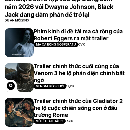
năm 2026 với Dwayne Johnson, Black
Jack đang đàm phán để trở lại
DỰ ÁN MỚI
29/10
Phim kinh dị đề tài ma cà rồng của
Robert Eggers ra mắt trailer
MA CÀ RỒNG NOSFERATU
01/10
Trailer chính thức cuối cùng của
Venom 3 hé lộ phản diện chính bất
ngờ
VENOM: KÈO CUỐI
14/09
Trailer chính thức của Gladiator 2
hé lộ cuộc chiến sống còn ở đấu
trường Rome
VÕ SĨ GIÁC ĐẤU 2
09/07