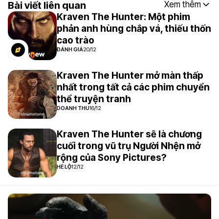
Bài viết liên quan
Xem thêm
Kraven The Hunter: Một phim
phản anh hùng chắp vá, thiếu thốn
cao trào
ĐÁNH GIÁ
20/12
Kraven The Hunter mở màn thấp
nhất trong tất cả các phim chuyển
thể truyện tranh
DOANH THU
16/12
Kraven The Hunter sẽ là chương
cuối trong vũ trụ Người Nhện mở
rộng của Sony Pictures?
HÉ LỘ
12/12