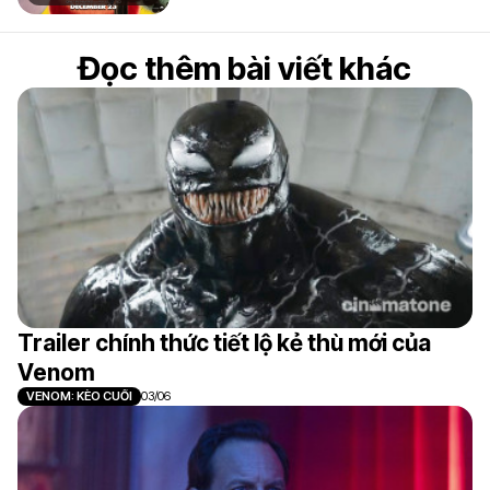
Đọc thêm bài viết khác
Trailer chính thức tiết lộ kẻ thù mới của
Venom
VENOM: KÈO CUỐI
03/06