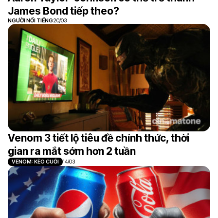
James Bond tiếp theo?
NGƯỜI NỔI TIẾNG
20/03
Venom 3 tiết lộ tiêu đề chính thức, thời
gian ra mắt sớm hơn 2 tuần
VENOM: KÈO CUỐI
14/03