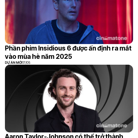
Phần phim Insidious 6 được ấn định ra mắt
vào mùa hè năm 2025
DỰ ÁN MỚI
17/05
Aaron Taylor-Johnson có thể trở thành