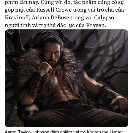
phim lần này. Cùng với đó, tác phẩm cũng có sự
góp mặt của
Russell Crowe
trong vai trò cha của
Kravinoff,
Ariana DeBose
trong vai Calypso -
người tình và trợ thủ đắc lực của Kraven.
Aaron Taylor-Johnson đảm nhiệm vai trò Kraven the Hunter