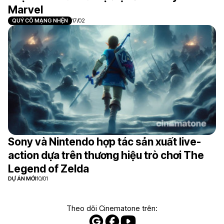
Marvel
QUÝ CÔ MẠNG NHỆN
17/02
Sony và Nintendo hợp tác sản xuất live-
action dựa trên thương hiệu trò chơi The
Legend of Zelda
DỰ ÁN MỚI
10/01
Theo dõi Cinematone trên: