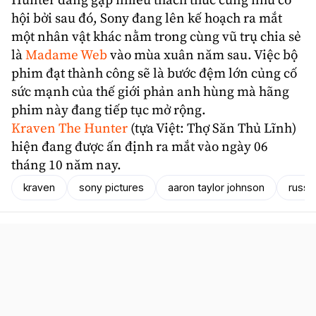
Hunter đang gặp nhiều thách thức cũng như cơ
hội bởi sau đó, Sony đang lên kế hoạch ra mắt
một nhân vật khác nằm trong cùng vũ trụ chia sẻ
là
Madame Web
vào mùa xuân năm sau. Việc bộ
phim đạt thành công sẽ là bước đệm lớn củng cố
sức mạnh của thế giới
phản anh hùng
mà hãng
phim này đang tiếp tục mở rộng.
Kraven The Hunter
(tựa Việt: Thợ Săn Thủ Lĩnh)
hiện đang được ấn định ra mắt vào ngày 06
tháng 10 năm nay.
kraven
sony pictures
aaron taylor johnson
russe