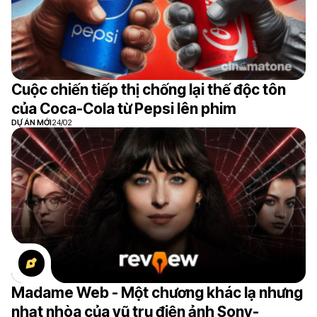
Cuộc chiến tiếp thị chống lại thế độc tôn
của Coca-Cola từ Pepsi lên phim
DỰ ÁN MỚI
24/02
Madame Web - Một chương khác lạ nhưng
nhạt nhòa của vũ trụ điện ảnh Sony-